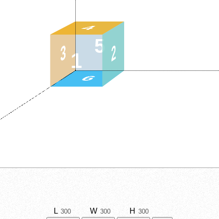
4
5
3
2
1
6
L
W
H