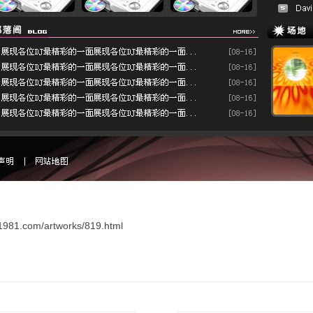
com/artworks/819.html