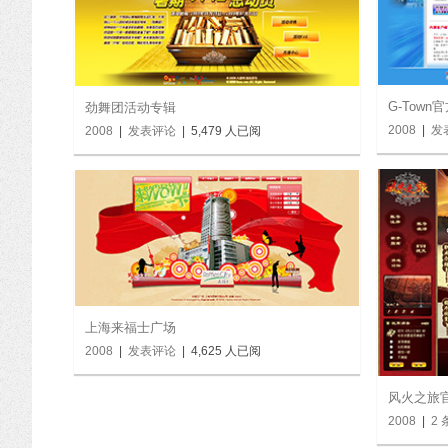
G-Town
劲舞团活动专辑
2008
|
发
2008
|
发表评论
| 5,479 人已阅
上海来福士广场
2008
|
发表评论
| 4,625 人已阅
风火之旅官
2008
|
2