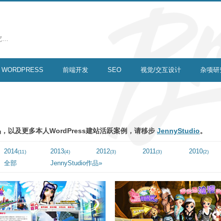
究…
WORDPRESS
前端开发
SEO
视觉/交互设计
杂项研
以及更多本人WordPress建站活跃案例，请移步
JennyStudio
。
2014
2013
2012
2011
2010
(11)
(4)
(3)
(3)
(2)
全部
JennyStudio作品»