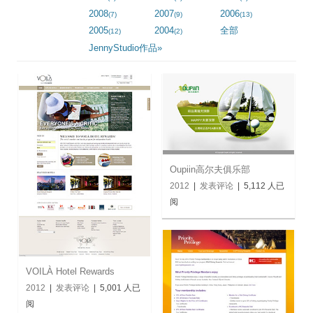
视觉/交互设计
2008
2007
2006
(7)
(9)
(13)
2005
2004
全部
(12)
(2)
杂项研究
JennyStudio作品»
作品集
关于本站
Oupiin高尔夫俱乐部
2012
|
发表评论
| 5,112 人已
阅
VOILÀ Hotel Rewards
2012
|
发表评论
| 5,001 人已
阅