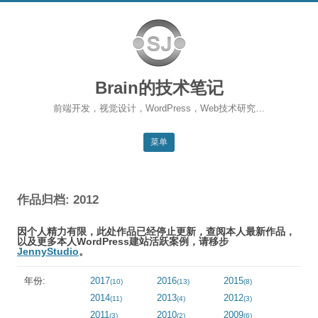
Brain的技术笔记
前端开发，视觉设计，WordPress，Web技术研究…
菜单
跳转到内容
返回主站
作品归档: 2012
博客首页
因个人精力有限，此处作品已经停止更新，查阅本人最新作品，
WordPress
以及更多本人WordPress建站活跃案例，请移步
JennyStudio
。
前端开发
年份:
2017
2016
2015
(10)
(13)
(8)
SEO
2014
2013
2012
(11)
(4)
(3)
2011
2010
2009
(3)
(2)
(6)