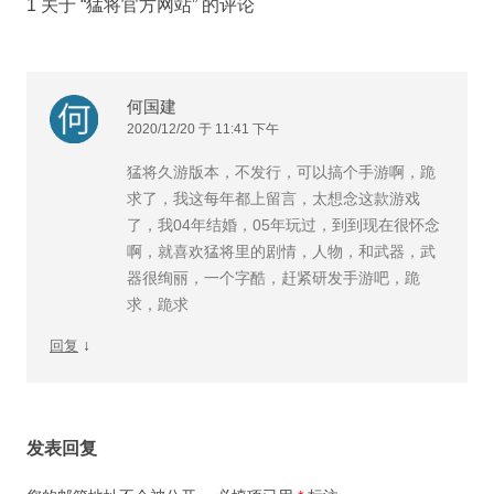
1 关于 “
猛将官方网站
” 的评论
何国建
2020/12/20 于 11:41 下午
猛将久游版本，不发行，可以搞个手游啊，跪
求了，我这每年都上留言，太想念这款游戏
了，我04年结婚，05年玩过，到到现在很怀念
啊，就喜欢猛将里的剧情，人物，和武器，武
器很绚丽，一个字酷，赶紧研发手游吧，跪
求，跪求
↓
回复
发表回复