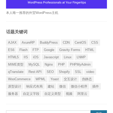
本人唯一推荐的外贸WordPress主机
话题关键词
AJAX
AxureRP
BuddyPress
CDN
CentOS
CSS
ES6
Flash
FTP
Google
Gravity Forms
HTML
HTML5
IIS
iOS
Javascript
Linux
LNMP
MIME类型
MySQL
Nginx
PHP
PHPMyAdmin
qTranslate
Rest API
SEO
Shopify
SSL
video
WooCommerce
WPML
Yoast
交互设计
伪静态
原型设计
响应式布局
建站
微信
微信小程序
插件
服务器
自定义字段
自定义类型
视频
阿里云