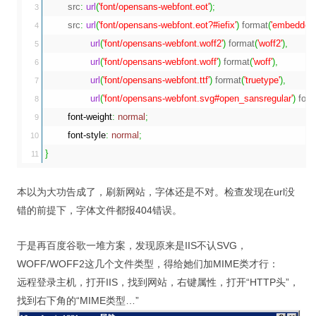
	src
:
url
(
'font/opensans-webfont.eot'
)
;
3

	src
:
url
(
'font/opensans-webfont.eot?#iefix'
)
 format
(
'embedded-
4

url
(
'font/opensans-webfont.woff2'
)
 format
(
'woff2'
)
,
5

url
(
'font/opensans-webfont.woff'
)
 format
(
'woff'
)
,
6

url
(
'font/opensans-webfont.ttf'
)
 format
(
'truetype'
)
,
7

url
(
'font/opensans-webfont.svg#open_sansregular'
)
 for
8

font-weight
:
normal
;
9

font-style
:
normal
;
10

}
本以为大功告成了，刷新网站，字体还是不对。检查发现在url没
错的前提下，字体文件都报404错误。
于是再百度谷歌一堆方案，发现原来是IIS不认SVG，
WOFF/WOFF2这几个文件类型，得给她们加MIME类才行：
远程登录主机，打开IIS，找到网站，右键属性，打开“HTTP头”，
找到右下角的“MIME类型…”