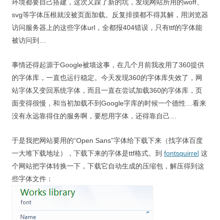
环境都要自己搭建，这次又踩了新的坑，发现网站所用的woff、
视觉/交互设计
svg等字体压根就没被页面加载。反复排摸都不得其解，用浏览器
杂项研究
访问服务器上的这些字体url，全都报404错误，只有ttf的字体能
被访问到…
作品集
事情还得起源于Google被墙这事，在几个月前我改用了360提供
关于本站
的字体库，一直也运行稳定。今天发现360的字体库失效了，网
站字体又变回系统字体，而且一直在尝试加载360的字体库，页
面变得很慢，和当初加载不到Google字库的时候一个德性…看来
没有永远靠得住的服务啊，要想用字体，还得靠自己…
于是我把网站要用的“Open Sans”字体给下载下来（找字体百度
一大堆下载地址），下载下来的字体是ttf格式。到
fontsquirrel
这
个网站把字体转换一下，下载它自动生成的压缩包，解压得到这
些字体文件：