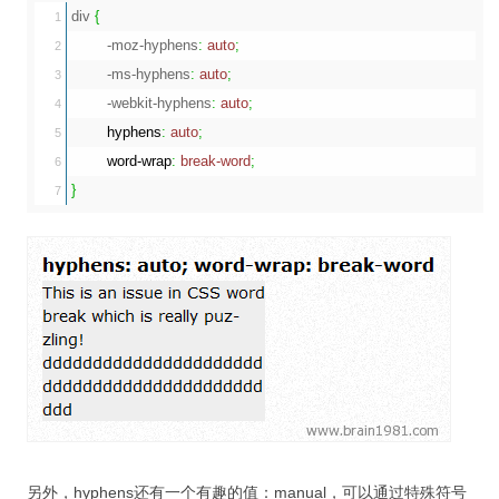
div 
{
1

	-moz-hyphens
:
auto
;
2

	-ms-hyphens
:
auto
;
3

	-webkit-hyphens
:
auto
;
4

hyphens
:
auto
;
5

word-wrap
:
break-word
;
6

}
另外，hyphens还有一个有趣的值：manual，可以通过特殊符号