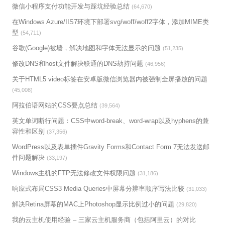
微信小程序支付功能开发与踩坑经验总结
(64,670)
在Windows Azure/IIS7环境下部署svg/woff/woff2字体，添加MIME类
型
(54,711)
谷歌(Google)被墙，解决地图和字体无法显示的问题
(51,235)
修改DNS和host文件解决联通的DNS劫持问题
(46,956)
关于HTML5 video标签在安卓版微信浏览器内被强制全屏播放的问题
(45,008)
阿拉伯语网站的CSS要点总结
(39,564)
英文单词断行问题：CSS中word-break、word-wrap以及hyphens的兼
容性和区别
(37,356)
WordPress以及表单插件Gravity Forms和Contact Form 7无法发送邮
件问题解决
(33,197)
Windows主机的FTP无法修改文件权限问题
(31,186)
响应式布局CSS3 Media Queries中屏幕分辨率顺序写法比较
(31,033)
解决Retina屏幕的MAC上Photoshop显示比例过小的问题
(29,820)
我的云主机使用经验 – 三家云主机服务商（包括阿里云）的对比