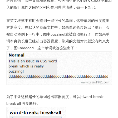
容性如何，我一直都概念模糊。今天抽空把它们以及CSS3中新加
视觉/交互设计
入的断行属性之间的区别和作用理理清楚，做一下笔记。
杂项研究
在英文段落中有时会碰到一些很长的单词，这些单词的长度超出
作品集
容器宽度。在默认的页面文档中，如果单词长度超出了单行，会
被自动移到下一行中，图中puzzling!就被自动换行了；而如果单
关于本站
词本身的长度已经超出容器宽度，常规的文档对此就没有约束力
了，图中dddddd…这个单词就这么溢出了
：
为了不让这样超长的单词超出容器宽度，可以用word-break:
break-all 强制断行。