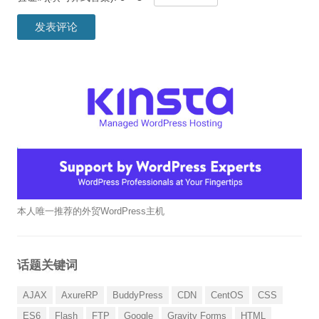
本人唯一推荐的外贸WordPress主机
话题关键词
AJAX
AxureRP
BuddyPress
CDN
CentOS
CSS
ES6
Flash
FTP
Google
Gravity Forms
HTML