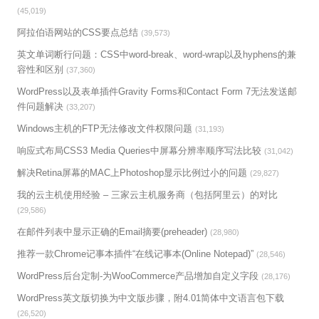
(45,019)
阿拉伯语网站的CSS要点总结
(39,573)
英文单词断行问题：CSS中word-break、word-wrap以及hyphens的兼
容性和区别
(37,360)
WordPress以及表单插件Gravity Forms和Contact Form 7无法发送邮
件问题解决
(33,207)
Windows主机的FTP无法修改文件权限问题
(31,193)
响应式布局CSS3 Media Queries中屏幕分辨率顺序写法比较
(31,042)
解决Retina屏幕的MAC上Photoshop显示比例过小的问题
(29,827)
我的云主机使用经验 – 三家云主机服务商（包括阿里云）的对比
(29,586)
在邮件列表中显示正确的Email摘要(preheader)
(28,980)
推荐一款Chrome记事本插件“在线记事本(Online Notepad)”
(28,546)
WordPress后台定制-为WooCommerce产品增加自定义字段
(28,176)
WordPress英文版切换为中文版步骤，附4.01简体中文语言包下载
(26,520)