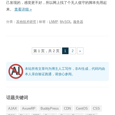
己发现的，感觉更不好，所以网上找了个无人值守的脚本先用起
来。
查看详细
»
分类：
其他技术研究
| 标签：
LNMP
,
MySQL
,
服务器
第 1 页，共 2 页
1
2
»
本站所有文章均为博主人工写作，非AI生成，代码均由
本人亲自验证跑通，请放心参阅。
话题关键词
AJAX
AxureRP
BuddyPress
CDN
CentOS
CSS