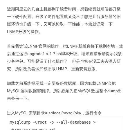
近期阿里云的几台主机都到了续费时间，想着续费就顺便都升级
一下硬件配置。升级了硬件配置就又免不了想把几台服务器的旧
版环境也升级一下，又可以榨取一下性能，本篇就记录一下
LNMP升级的操作。
首先我尝试LNMP官网的操作，把LNMP新版直接下载到本地，然
后通过运行upgrade1.x-1.7.sh脚本升级。结果直接报错提示我缺
少各种包。可能是漏了什么操作了，但是也实在没工夫去深入研
究，所以改为尝试卸载旧版LNMP，重新安装新版。
卸载之前系统提示我一定要备份数据库，因为卸载LNMP会把
MySQL连同数据都删掉。所以必须先把MySQL数据整个dump出
来备份一下。
进入MySQL安装目录/usr/local/mysql/bin/，运行命令
mysqldump -uroot -p --all-databases >