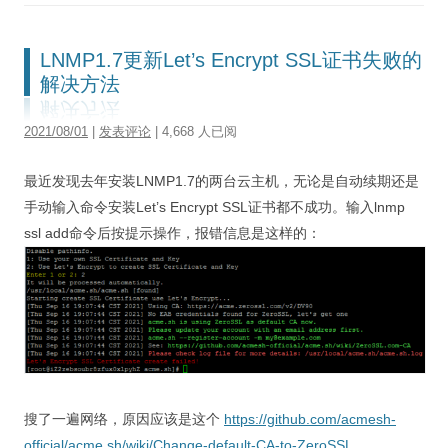
LNMP1.7更新Let’s Encrypt SSL证书失败的
解决方法
2021/08/01
|
发表评论
| 4,668 人已阅
最近发现去年安装LNMP1.7的两台云主机，无论是自动续期还是
手动输入命令安装Let’s Encrypt SSL证书都不成功。输入lnmp
ssl add命令后按提示操作，报错信息是这样的：
搜了一遍网络，原因应该是这个
https://github.com/acmesh-
official/acme.sh/wiki/Change-default-CA-to-ZeroSSL