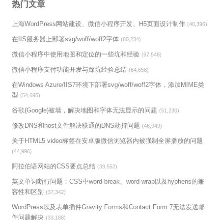
热门文章
上海WordPress网站建设、微信小程序开发、H5页面设计制作
(40,396)
在IIS服务器上部署svg/woff/woff2字体
(80,234)
微信小程序中使用地图和定位的一些坑和经验
(67,548)
微信小程序支付功能开发与踩坑经验总结
(64,658)
在Windows Azure/IIS7环境下部署svg/woff/woff2字体，添加MIME类
型
(54,695)
谷歌(Google)被墙，解决地图和字体无法显示的问题
(51,230)
修改DNS和host文件解决联通的DNS劫持问题
(46,949)
关于HTML5 video标签在安卓版微信浏览器内被强制全屏播放的问题
(44,996)
阿拉伯语网站的CSS要点总结
(39,552)
英文单词断行问题：CSS中word-break、word-wrap以及hyphens的兼
容性和区别
(37,342)
WordPress以及表单插件Gravity Forms和Contact Form 7无法发送邮
件问题解决
(33,188)