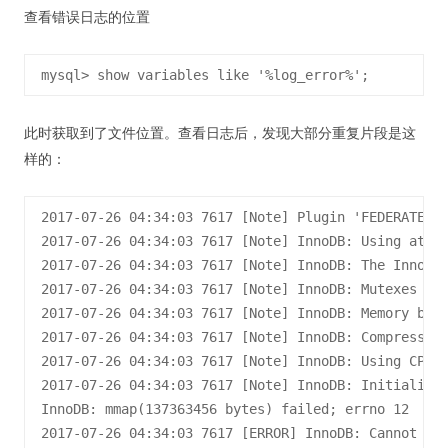
查看错误日志的位置
此时获取到了文件位置。查看日志后，发现大部分重复片段是这
样的：
2017-07-26 04:34:03 7617 [Note] Plugin 'FEDERATED' 
2017-07-26 04:34:03 7617 [Note] InnoDB: Using atomi
2017-07-26 04:34:03 7617 [Note] InnoDB: The InnoDB 
2017-07-26 04:34:03 7617 [Note] InnoDB: Mutexes and
2017-07-26 04:34:03 7617 [Note] InnoDB: Memory barr
2017-07-26 04:34:03 7617 [Note] InnoDB: Compressed 
2017-07-26 04:34:03 7617 [Note] InnoDB: Using CPU c
2017-07-26 04:34:03 7617 [Note] InnoDB: Initializin
InnoDB: mmap(137363456 bytes) failed; errno 12

2017-07-26 04:34:03 7617 [ERROR] InnoDB: Cannot all