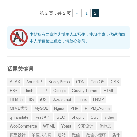
第 2 页，共 2 页
«
1
2
本站所有文章均为博主人工写作，非AI生成，代码均由
本人亲自验证跑通，请放心参阅。
话题关键词
AJAX
AxureRP
BuddyPress
CDN
CentOS
CSS
ES6
Flash
FTP
Google
Gravity Forms
HTML
HTML5
IIS
iOS
Javascript
Linux
LNMP
MIME类型
MySQL
Nginx
PHP
PHPMyAdmin
qTranslate
Rest API
SEO
Shopify
SSL
video
WooCommerce
WPML
Yoast
交互设计
伪静态
原型设计
响应式布局
建站
微信
微信小程序
插件