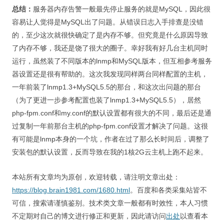
总结：
服务器内存告警一般最先停止服务的就是MySQL，因此很
容易让人觉得是MySQL出了问题。从错误日志入手排查是没错
的，至少这次就很快确定了是内存不够。但究竟是什么原因导致
了内存不够，我还是饶了很大的圈子。幸好我有好几台主机同时
运行，虽然装了不同版本的lnmp和MySQL版本，但互相参考服务
器设置还是很有帮助的。这次我发现同样两台同样配置的主机，
一年前装了lnmp1.3+MySQL5.5的那台，和这次出问题的那台
（为了更进一步参考配置也装了lnmp1.3+MySQL5.5），居然
php-fpm.conf和my.conf的默认设置都有很大的不同，最后还是通
过复制一年前那台主机的php-fpm.conf设置才解决了问题。这很
有可能是lnmp本身的一个坑，作者在过了那么长时间后，调整了
安装包的默认设置，反而导致在我的1核2G云主机上跑不起来。
本站所有文章均为原创，欢迎转载，请注明文章出处：
https://blog.brain1981.com/1680.html
。百度和各类采集站皆不
可信，搜索请谨慎鉴别。技术类文章一般都有时效性，本人习惯
不定期对自己的博文进行修正和更新，因此请访问
出处
以查看本