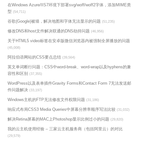
在Windows Azure/IIS7环境下部署svg/woff/woff2字体，添加MIME类
型
(54,711)
谷歌(Google)被墙，解决地图和字体无法显示的问题
(51,235)
修改DNS和host文件解决联通的DNS劫持问题
(46,956)
关于HTML5 video标签在安卓版微信浏览器内被强制全屏播放的问题
(45,008)
阿拉伯语网站的CSS要点总结
(39,564)
英文单词断行问题：CSS中word-break、word-wrap以及hyphens的兼
容性和区别
(37,355)
WordPress以及表单插件Gravity Forms和Contact Form 7无法发送邮
件问题解决
(33,197)
Windows主机的FTP无法修改文件权限问题
(31,186)
响应式布局CSS3 Media Queries中屏幕分辨率顺序写法比较
(31,032)
解决Retina屏幕的MAC上Photoshop显示比例过小的问题
(29,820)
我的云主机使用经验 – 三家云主机服务商（包括阿里云）的对比
(29,579)