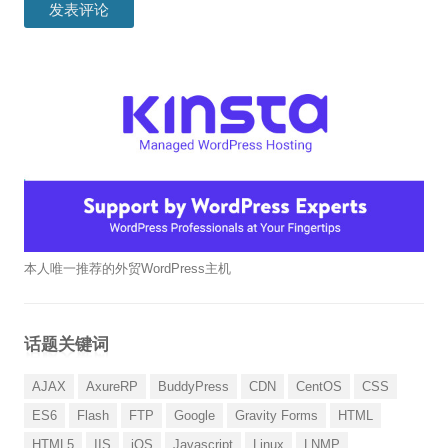
本人唯一推荐的外贸WordPress主机
话题关键词
AJAX
AxureRP
BuddyPress
CDN
CentOS
CSS
ES6
Flash
FTP
Google
Gravity Forms
HTML
HTML5
IIS
iOS
Javascript
Linux
LNMP