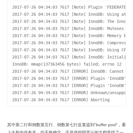
2017-07-26 04:34:03 7617 [Note] Plugin 'FEDERATED' 
2017-07-26 04:34:03 7617 [Note] InnoDB: Using atomi
2017-07-26 04:34:03 7617 [Note] InnoDB: The InnoDB 
2017-07-26 04:34:03 7617 [Note] InnoDB: Mutexes and
2017-07-26 04:34:03 7617 [Note] InnoDB: Memory barr
2017-07-26 04:34:03 7617 [Note] InnoDB: Compressed 
2017-07-26 04:34:03 7617 [Note] InnoDB: Using CPU c
2017-07-26 04:34:03 7617 [Note] InnoDB: Initializin
InnoDB: mmap(137363456 bytes) failed; errno 12

2017-07-26 04:34:03 7617 [ERROR] InnoDB: Cannot all
2017-07-26 04:34:03 7617 [ERROR] Plugin 'InnoDB' in
2017-07-26 04:34:03 7617 [ERROR] Plugin 'InnoDB' re
2017-07-26 04:34:03 7617 [ERROR] Unknown/unsupporte
其中第二行和倒数第五行、倒数第七行反复提到“buffer pool”，看
上去和内存有关，但不敢确定，于是借助阿里云的文档库找了一