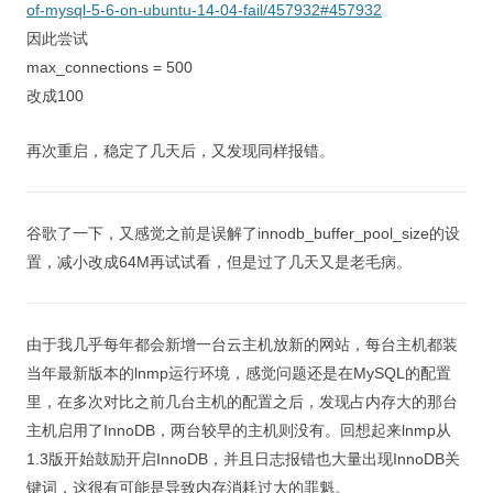
of-mysql-5-6-on-ubuntu-14-04-fail/457932#457932
因此尝试
max_connections = 500
改成100
再次重启，稳定了几天后，又发现同样报错。
谷歌了一下，又感觉之前是误解了innodb_buffer_pool_size的设
置，减小改成64M再试试看，但是过了几天又是老毛病。
由于我几乎每年都会新增一台云主机放新的网站，每台主机都装
当年最新版本的lnmp运行环境，感觉问题还是在MySQL的配置
里，在多次对比之前几台主机的配置之后，发现占内存大的那台
主机启用了InnoDB，两台较早的主机则没有。回想起来lnmp从
1.3版开始鼓励开启InnoDB，并且日志报错也大量出现InnoDB关
键词，这很有可能是导致内存消耗过大的罪魁。