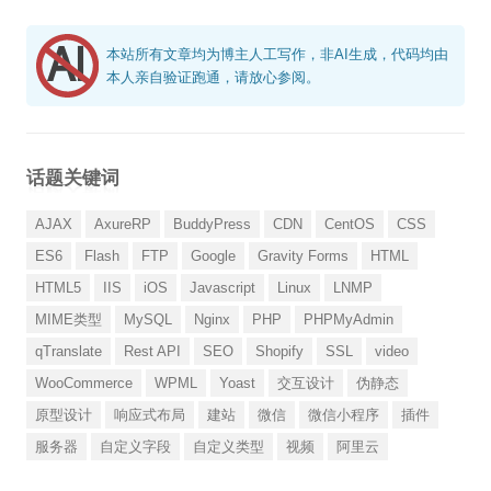
本站所有文章均为博主人工写作，非AI生成，代码均由
本人亲自验证跑通，请放心参阅。
话题关键词
AJAX
AxureRP
BuddyPress
CDN
CentOS
CSS
ES6
Flash
FTP
Google
Gravity Forms
HTML
HTML5
IIS
iOS
Javascript
Linux
LNMP
MIME类型
MySQL
Nginx
PHP
PHPMyAdmin
qTranslate
Rest API
SEO
Shopify
SSL
video
WooCommerce
WPML
Yoast
交互设计
伪静态
原型设计
响应式布局
建站
微信
微信小程序
插件
服务器
自定义字段
自定义类型
视频
阿里云