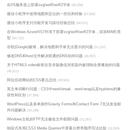
在IIS服务器上部署svg/woff/woff2字体
(80,258)
微信小程序中使用地图和定位的一些坑和经验
(67,582)
微信小程序支付功能开发与踩坑经验总结
(64,671)
在Windows Azure/IIS7环境下部署svg/woff/woff2字体，添加MIME类
型
(54,712)
谷歌(Google)被墙，解决地图和字体无法显示的问题
(51,237)
修改DNS和host文件解决联通的DNS劫持问题
(46,957)
关于HTML5 video标签在安卓版微信浏览器内被强制全屏播放的问题
(45,011)
阿拉伯语网站的CSS要点总结
(39,565)
英文单词断行问题：CSS中word-break、word-wrap以及hyphens的兼
容性和区别
(37,358)
WordPress以及表单插件Gravity Forms和Contact Form 7无法发送邮
件问题解决
(33,199)
Windows主机的FTP无法修改文件权限问题
(31,187)
响应式布局CSS3 Media Queries中屏幕分辨率顺序写法比较
(31,034)