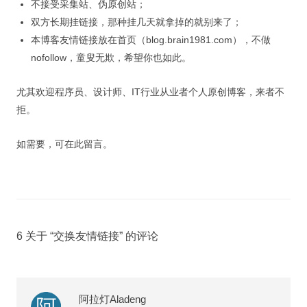
不接受采集站、伪原创站；
视觉/交互设计
双方长期挂链接，那种挂几天就拿掉的就别来了；
杂项研究
本博客友情链接放在首页（blog.brain1981.com），不做
nofollow，童叟无欺，希望你也如此。
作品集
尤其欢迎程序员、设计师、IT行业从业者个人原创博客，来者不
关于本站
拒。
如需要，可在此留言。
6 关于 “
交换友情链接
” 的评论
阿拉灯Aladeng