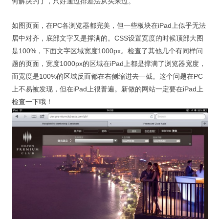
何解决的了，只好通过排差法从头来过。
视觉/交互设计
如图页面，在PC各浏览器都完美，但一些板块在iPad上似乎无法
杂项研究
居中对齐，底部文字又是撑满的。CSS设置宽度的时候顶部大图
作品集
是100%，下面文字区域宽度1000px。检查了其他几个有同样问
题的页面，宽度1000px的区域在iPad上都是撑满了浏览器宽度，
关于本站
而宽度是100%的区域反而都在右侧缩进去一截。这个问题在PC
上不易被发现，但在iPad上很普遍。新做的网站一定要在iPad上
检查一下哦！