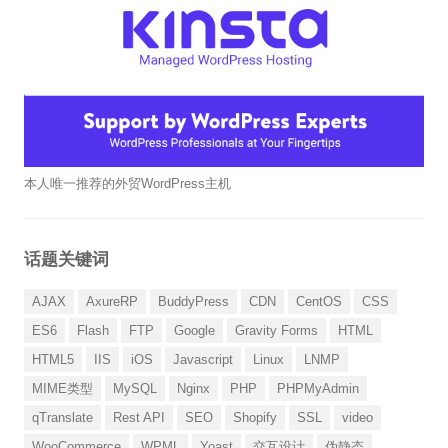
本人唯一推荐的外贸WordPress主机
话题关键词
AJAX
AxureRP
BuddyPress
CDN
CentOS
CSS
ES6
Flash
FTP
Google
Gravity Forms
HTML
HTML5
IIS
iOS
Javascript
Linux
LNMP
MIME类型
MySQL
Nginx
PHP
PHPMyAdmin
qTranslate
Rest API
SEO
Shopify
SSL
video
WooCommerce
WPML
Yoast
交互设计
伪静态