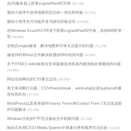
在IIS服务器上部署svg/woff/woff2字体
(80,233)
微信小程序中使用地图和定位的一些坑和经验
(67,541)
微信小程序支付功能开发与踩坑经验总结
(64,656)
在Windows Azure/IIS7环境下部署svg/woff/woff2字体，添加MIME类
型
(54,694)
谷歌(Google)被墙，解决地图和字体无法显示的问题
(51,228)
修改DNS和host文件解决联通的DNS劫持问题
(46,947)
关于HTML5 video标签在安卓版微信浏览器内被强制全屏播放的问题
(44,993)
阿拉伯语网站的CSS要点总结
(39,550)
英文单词断行问题：CSS中word-break、word-wrap以及hyphens的兼
容性和区别
(37,341)
WordPress以及表单插件Gravity Forms和Contact Form 7无法发送邮
件问题解决
(33,184)
Windows主机的FTP无法修改文件权限问题
(31,169)
响应式布局CSS3 Media Queries中屏幕分辨率顺序写法比较
(31,022)