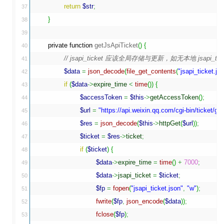
return
$str
;
37

}
38

39

private
function
 getJsApiTicket
(
)
{
40

// jsapi_ticket 应该全局存储与更新，如无本地 jsapi
41

$data
=
json_decode
(
file_get_contents
(
"jsapi_ticket.js
42

if
(
$data
->
expire_time
<
time
(
)
)
{
43

$accessToken
=
$this
->
getAccessToken
(
)
;
44

$url
=
"https://api.weixin.qq.com/cgi-bin/ticket/
45

$res
=
json_decode
(
$this
->
httpGet
(
$url
)
)
;
46

$ticket
=
$res
->
ticket
;
47

if
(
$ticket
)
{
48

$data
->
expire_time
=
time
(
)
+
7000
;
49

$data
->
jsapi_ticket
=
$ticket
;
50

$fp
=
fopen
(
"jsapi_ticket.json"
,
"w"
)
;
51

fwrite
(
$fp
,
json_encode
(
$data
)
)
;
52

fclose
(
$fp
)
;
53
