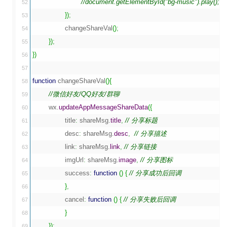
//document.getElementById("bg-music").play();
52

}
)
;
53

		changeShareVal
(
)
;
54

}
)
;
55

}
)
56

57

function
 changeShareVal
(
)
{
58

//微信好友/QQ好友/群聊
59

	wx.
updateAppMessageShareData
(
{
60

		title
:
 shareMsg.
title
,
// 分享标题
61

		desc
:
 shareMsg.
desc
,
// 分享描述
62

		link
:
 shareMsg.
link
,
// 分享链接
63

		imgUrl
:
 shareMsg.
image
,
// 分享图标
64

		success
:
function
(
)
{
// 分享成功后回调
65

}
,
66

		cancel
:
function
(
)
{
// 分享失败后回调
67

}
68

}
)
;
69
