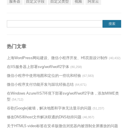
服务器
自定义字段
自定义类型
视频
阿里云
搜索：
热门文章
上海WordPress网站建设、微信小程序开发、H5页面设计制作
(40,432)
在IIS服务器上部署svg/woff/woff2字体
(80,258)
微信小程序中使用地图和定位的一些坑和经验
(67,583)
微信小程序支付功能开发与踩坑经验总结
(64,671)
在Windows Azure/IIS7环境下部署svg/woff/woff2字体，添加MIME类
型
(54,712)
谷歌(Google)被墙，解决地图和字体无法显示的问题
(51,237)
修改DNS和host文件解决联通的DNS劫持问题
(46,957)
关于HTML5 video标签在安卓版微信浏览器内被强制全屏播放的问题