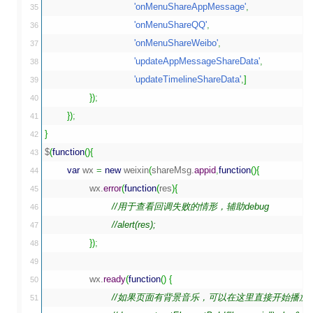
'onMenuShareAppMessage'
,
35

'onMenuShareQQ'
,
36

'onMenuShareWeibo'
,
37

'updateAppMessageShareData'
,
38

'updateTimelineShareData'
,
]
39

}
)
;
40

}
)
;
41

}
42

$
(
function
(
)
{
43

var
 wx 
=
new
 weixin
(
shareMsg.
appid
,
function
(
)
{
44

		wx.
error
(
function
(
res
)
{
45

//用于查看回调失败的情形，辅助debug
46

//alert(res);
47

}
)
;
48

49

		wx.
ready
(
function
(
)
{
50

//如果页面有背景音乐，可以在这里直接开始播
51
