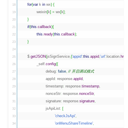
for
(
var
 k 
in
 wx
)
{
18

		weixin
[
k
]
=
 wx
[
k
]
;
19

}
20

if
(
this
.
callback
)
{
21

this
.
ready
(
this
.
callback
)
;
22

}
23

24

	$.
getJSON
(
jsSignService
,
{
'appid'
:
this
.
appid
,
'url'
:
location.
href
.
25

		_self.
config
(
{
26

			debug
:
false
,
// 开启调试模式
27

			appId
:
 response.
appId
,
28

			timestamp
:
 response.
timestamp
,
29

			nonceStr
:
 response.
nonceStr
,
30

			signature
:
 response.
signature
,
31

			jsApiList
:
[
32

'checkJsApi'
,
33

'onMenuShareTimeline'
,
34
