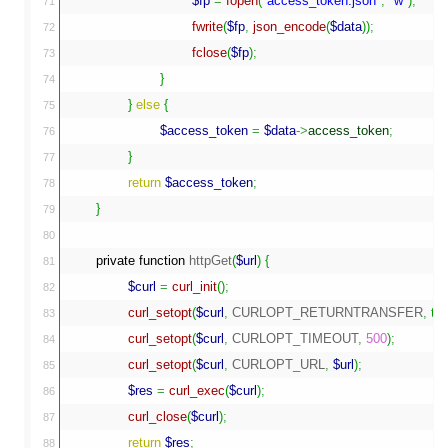
$fp
=
fopen
(
"access_token.json"
,
"w"
)
;
71

fwrite
(
$fp
,
json_encode
(
$data
)
)
;
72

fclose
(
$fp
)
;
73

}
74

}
else
{
75

$access_token
=
$data
->
access_token
;
76

}
77

return
$access_token
;
78

}
79

80

private
function
 httpGet
(
$url
)
{
81

$curl
=
curl_init
(
)
;
82

curl_setopt
(
$curl
,
 CURLOPT_RETURNTRANSFER
,
tru
83

curl_setopt
(
$curl
,
 CURLOPT_TIMEOUT
,
500
)
;
84

curl_setopt
(
$curl
,
 CURLOPT_URL
,
$url
)
;
85

$res
=
curl_exec
(
$curl
)
;
86

curl_close
(
$curl
)
;
87

return
$res
;
88
