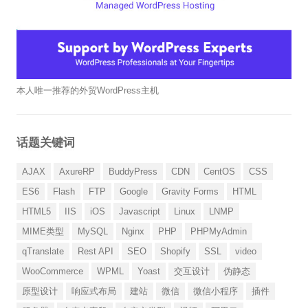
本人唯一推荐的外贸WordPress主机
话题关键词
AJAX
AxureRP
BuddyPress
CDN
CentOS
CSS
ES6
Flash
FTP
Google
Gravity Forms
HTML
HTML5
IIS
iOS
Javascript
Linux
LNMP
MIME类型
MySQL
Nginx
PHP
PHPMyAdmin
qTranslate
Rest API
SEO
Shopify
SSL
video
WooCommerce
WPML
Yoast
交互设计
伪静态
原型设计
响应式布局
建站
微信
微信小程序
插件