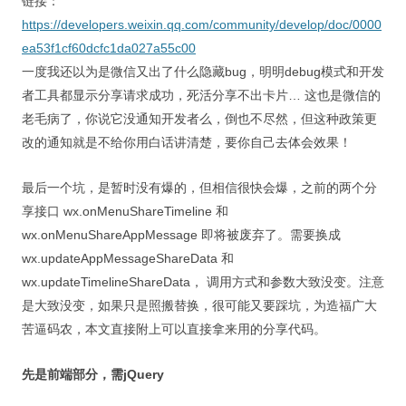
链接：
https://developers.weixin.qq.com/community/develop/doc/0000
ea53f1cf60dcfc1da027a55c00
一度我还以为是微信又出了什么隐藏bug，明明debug模式和开发
者工具都显示分享请求成功，死活分享不出卡片… 这也是微信的
老毛病了，你说它没通知开发者么，倒也不尽然，但这种政策更
改的通知就是不给你用白话讲清楚，要你自己去体会效果！
最后一个坑，是暂时没有爆的，但相信很快会爆，之前的两个分
享接口 wx.onMenuShareTimeline 和
wx.onMenuShareAppMessage 即将被废弃了。需要换成
wx.updateAppMessageShareData 和
wx.updateTimelineShareData， 调用方式和参数大致没变。注意
是大致没变，如果只是照搬替换，很可能又要踩坑，为造福广大
苦逼码农，本文直接附上可以直接拿来用的分享代码。
先是前端部分，需jQuery