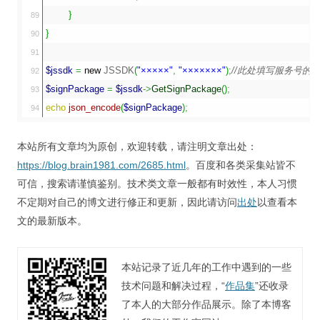
}
89

}
90

91

$jssdk
=
new
 JSSDK
(
"×××××"
,
"×××××××"
)
;
//此处填写服务号的APP
92

$signPackage
=
$jssdk
->
GetSignPackage
(
)
;
93

echo
json_encode
(
$signPackage
)
;
本站所有文章均为原创，欢迎转载，请注明文章出处：
https://blog.brain1981.com/2685.html
。百度和各类采集站皆不
可信，搜索请谨慎鉴别。技术类文章一般都有时效性，本人习惯
不定期对自己的博文进行修正和更新，因此请访问
出处
以查看本
文的最新版本。
本站记录了近几年的工作中遇到的一些
技术问题和解决过程，“
作品集
”还收录
了本人的大部分作品展示。除了本博客