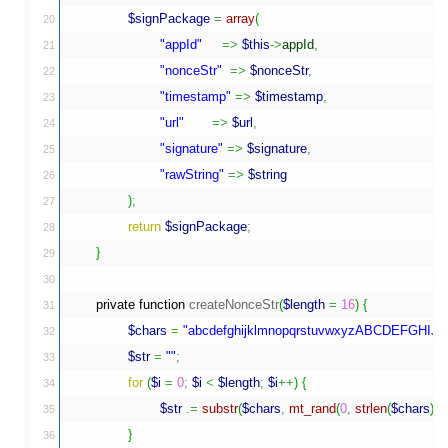
$signPackage
=
array
(
20

"appId"
=>
$this
->
appId
,
21

"nonceStr"
=>
$nonceStr
,
22

"timestamp"
=>
$timestamp
,
23

"url"
=>
$url
,
24

"signature"
=>
$signature
,
25

"rawString"
=>
$string
26

)
;
27

return
$signPackage
;
28

}
29

30

private
function
 createNonceStr
(
$length
=
16
)
{
31

$chars
=
"abcdefghijklmnopqrstuvwxyzABCDEFGH
32

$str
=
""
;
33

for
(
$i
=
0
;
$i
<
$length
;
$i
++
)
{
34

$str
.=
substr
(
$chars
,
mt_rand
(
0
,
strlen
(
$chars
)
-
35

}
36
