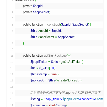
private
$appId
;
3

private
$appSecret
;
4

5

public
function
 __construct
(
$appId
,
$appSecret
)
{
6

$this
->
appId
=
$appId
;
7

$this
->
appSecret
=
$appSecret
;
8

}
9

10

public
function
 getSignPackage
(
)
{
11

$jsapiTicket
=
$this
->
getJsApiTicket
(
)
;
12

$url
=
$_GET
[
'url'
]
;
13

$timestamp
=
time
(
)
;
14

$nonceStr
=
$this
->
createNonceStr
(
)
;
15

16

// 这里参数的顺序要按照 key 值 ASCII 码升序排序
17

$string
=
"jsapi_ticket=
$jsapiTicket
&noncestr=
$nonceS
18

$signature
=
sha1
(
$string
)
;
19
