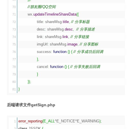
//朋友圈/QQ空间
70

	wx.
updateTimelineShareData
(
{
71

		title
:
 shareMsg.
title
,
// 分享标题
72

		desc
:
 shareMsg.
desc
,
// 分享描述
73

		link
:
 shareMsg.
link
,
// 分享链接
74

		imgUrl
:
 shareMsg.
image
,
// 分享图标
75

		success
:
function
(
)
{
// 分享成功后回调
76

}
,
77

		cancel
:
function
(
)
{
// 分享失败后回调
78

}
79

}
)
;
80

}
后端请求文件getSign.php
error_reporting
(
E_ALL
^E_NOTICE^E_WARNING
)
;
1

class
 JSSDK 
{
2
