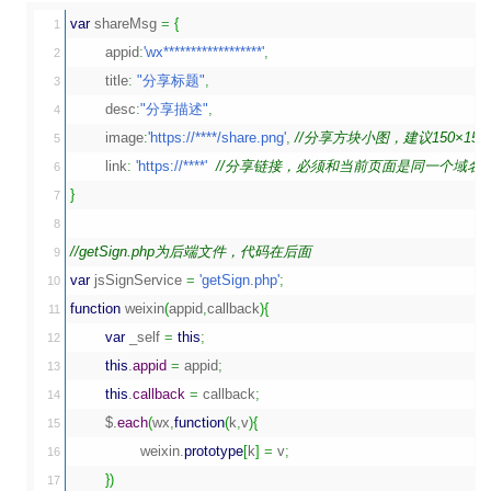
var
 shareMsg 
=
{
1

	appid
:
'wx******************'
,
2

	title
:
"分享标题"
,
3

	desc
:
"分享描述"
,
4

	image
:
'https://****/share.png'
,
//分享方块小图，建议150×15
5

	link
:
'https://****'
//分享链接，必须和当前页面是同一个域名/
6

}
7

8

//getSign.php为后端文件，代码在后面
9

var
 jsSignService 
=
'getSign.php'
;
10

function
 weixin
(
appid
,
callback
)
{
11

var
 _self 
=
this
;
12

this
.
appid
=
 appid
;
13

this
.
callback
=
 callback
;
14

	$.
each
(
wx
,
function
(
k
,
v
)
{
15

		weixin.
prototype
[
k
]
=
 v
;
16

}
)
17
