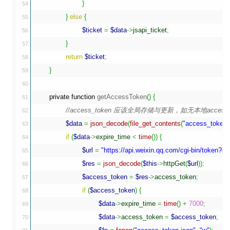
}
54

}
else
{
55

$ticket
=
$data
->
jsapi_ticket
;
56

}
57

return
$ticket
;
58

}
59

60

private
function
 getAccessToken
(
)
{
61

//access_token 应该全局存储与更新，如无本地acce
62

$data
=
json_decode
(
file_get_contents
(
"access_token.
63

if
(
$data
->
expire_time
<
time
(
)
)
{
64

$url
=
"https://api.weixin.qq.com/cgi-bin/token?g
65

$res
=
json_decode
(
$this
->
httpGet
(
$url
)
)
;
66

$access_token
=
$res
->
access_token
;
67

if
(
$access_token
)
{
68

$data
->
expire_time
=
time
(
)
+
7000
;
69

$data
->
access_token
=
$access_token
;
70
