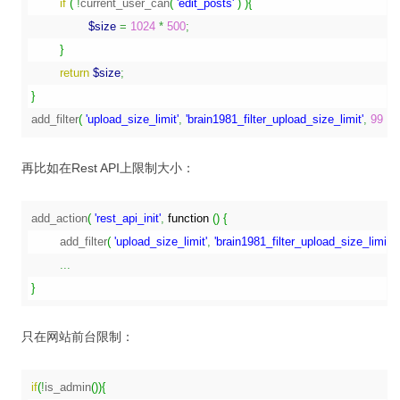
if
(
!
current_user_can
(
'edit_posts'
)
)
{
$size
=
1024
*
500
;
}
return
$size
;
}
add_filter
(
'upload_size_limit'
,
'brain1981_filter_upload_size_limit'
,
99
)
;
再比如在Rest API上限制大小：
add_action
(
'rest_api_init'
,
function
(
)
{
	add_filter
(
'upload_size_limit'
,
'brain1981_filter_upload_size_limit'
,
...
}
只在网站前台限制：
if
(
!
is_admin
(
)
)
{