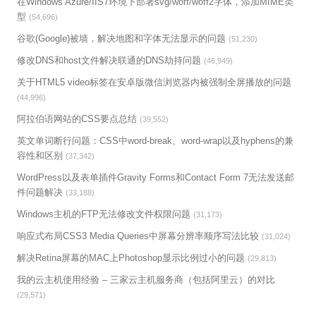
在Windows Azure/IIS7环境下部署svg/woff/woff2字体，添加MIME类
型
(54,696)
谷歌(Google)被墙，解决地图和字体无法显示的问题
(51,230)
修改DNS和host文件解决联通的DNS劫持问题
(46,949)
关于HTML5 video标签在安卓版微信浏览器内被强制全屏播放的问题
(44,996)
阿拉伯语网站的CSS要点总结
(39,552)
英文单词断行问题：CSS中word-break、word-wrap以及hyphens的兼
容性和区别
(37,342)
WordPress以及表单插件Gravity Forms和Contact Form 7无法发送邮
件问题解决
(33,188)
Windows主机的FTP无法修改文件权限问题
(31,173)
响应式布局CSS3 Media Queries中屏幕分辨率顺序写法比较
(31,024)
解决Retina屏幕的MAC上Photoshop显示比例过小的问题
(29,813)
我的云主机使用经验 – 三家云主机服务商（包括阿里云）的对比
(29,571)