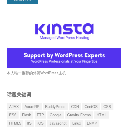
本人唯一推荐的外贸WordPress主机
话题关键词
AJAX
AxureRP
BuddyPress
CDN
CentOS
CSS
ES6
Flash
FTP
Google
Gravity Forms
HTML
HTML5
IIS
iOS
Javascript
Linux
LNMP