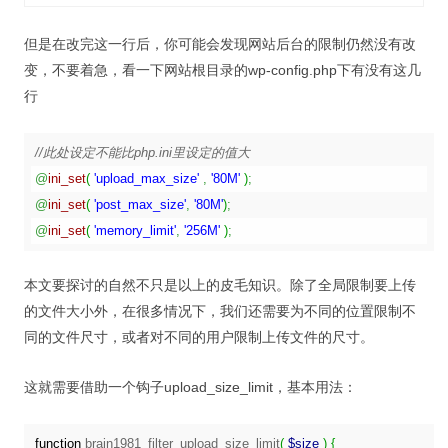
但是在改完这一行后，你可能会发现网站后台的限制仍然没有改
变，不要着急，看一下网站根目录的wp-config.php下有没有这几
行
//此处设定不能比php.ini里设定的值大
@
ini_set
(
'upload_max_size'
,
'80M'
)
;
@
ini_set
(
'post_max_size'
,
'80M'
)
;
@
ini_set
(
'memory_limit'
,
'256M'
)
;
本文要探讨的自然不只是以上的皮毛知识。除了全局限制要上传
的文件大小外，在很多情况下，我们还需要为不同的位置限制不
同的文件尺寸，或者对不同的用户限制上传文件的尺寸。
这就需要借助一个钩子upload_size_limit，基本用法：
function
 brain1981_filter_upload_size_limit
(
$size
)
{