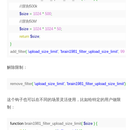
//限制500k
$size
=
1024
*
500
;
//限制50M
$size
=
1024
*
1024
*
50
;
return
$size
;
}
add_filter
(
'upload_size_limit'
,
'brain1981_filter_upload_size_limit'
,
99
)
;
解除限制：
remove_filter
(
'upload_size_limit'
,
'brain1981_filter_upload_size_limit'
)
;
这个钩子也可以在不同的场景灵活使用，比如给特定的用户做限
制：
function
 brain1981_filter_upload_size_limit
(
$size
)
{