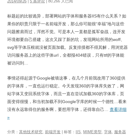
2014/09/26
|
5 条评论
| 80,266 人已阅
视觉/交互设计
标题起的比较诡异，部署网站的字体和服务器IIS有什么关系？如
杂项研究
果你的职责只限于一名前端开发，那么你可能很“幸福”地与这些
作品集
问题擦肩而过，浑然不觉。可是本人一直都是孤军奋战，连开发
环境都要自己搭建，这次又踩了新的坑，发现网站所用的woff、
关于本站
svg等字体压根就没被页面加载。反复排摸都不得其解，用浏览器
访问服务器上的这些字体url，全都报404错误，只有ttf的字体能
被访问到…
事情还得起源于Google被墙这事，在几个月前我改用了360提供
的字体库，一直也运行稳定。今天发现360的字体库失效了，网
站字体又变回系统字体，而且一直在尝试加载360的字体库，页
面变得很慢，和当初加载不到Google字库的时候一个德性…看来
没有永远靠得住的服务啊，要想用字体，还得靠自己…
查看详细
»
分类：
其他技术研究
,
前端开发
| 标签：
IIS
,
MIME类型
,
字体
,
服务器