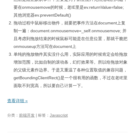
要在onmousemove的时候，老IE里是ev.returnValue=false;
其他浏览器ev.preventDefault()
拖动过程中鼠标移出物件，就要把事件方法在document上复
制一遍：document.onmousemove=_self.onmousemove; 并
且考虑到拖放结束的时候鼠标可能是在任意位置，那就干脆把
onmouseup方法写在document上
单纯的拖放物件其实没什么用，实际应用的时候肯定会给拖放
增加范围，比如自制的滚动条，幻灯效果等。所以给拖放对象
的父级元素作边界。于是又重温了各种位置取值的兼容问题，
getBoundingClientRect()是一个很有用的函数，不过在老IE里
面取不到宽高，所以要自己计算一下。
查看详细
»
分类：
前端开发
| 标签：
Javascript