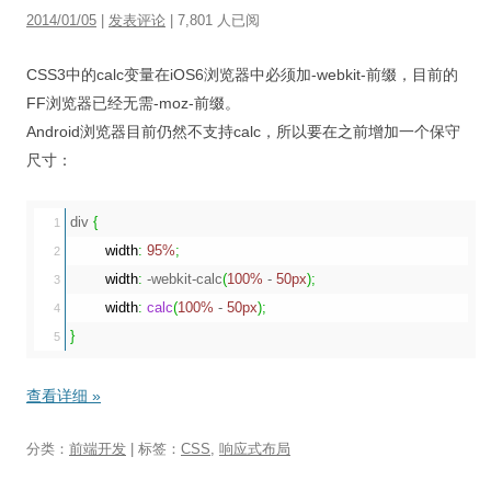
2014/01/05
|
发表评论
| 7,801 人已阅
CSS3中的calc变量在iOS6浏览器中必须加-webkit-前缀，目前的
FF浏览器已经无需-moz-前缀。
Android浏览器目前仍然不支持calc，所以要在之前增加一个保守
尺寸：
div 
{
1

width
:
95%
;
2

width
:
 -webkit-calc
(
100%
 - 
50px
)
;
3

width
:
calc
(
100%
 - 
50px
)
;
4

}
查看详细
»
分类：
前端开发
| 标签：
CSS
,
响应式布局