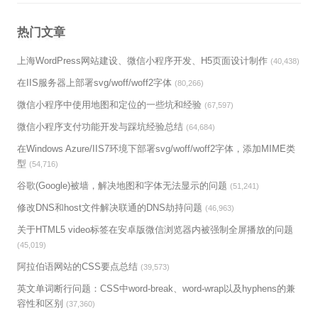
热门文章
上海WordPress网站建设、微信小程序开发、H5页面设计制作
(40,438)
在IIS服务器上部署svg/woff/woff2字体
(80,266)
微信小程序中使用地图和定位的一些坑和经验
(67,597)
微信小程序支付功能开发与踩坑经验总结
(64,684)
在Windows Azure/IIS7环境下部署svg/woff/woff2字体，添加MIME类
型
(54,716)
谷歌(Google)被墙，解决地图和字体无法显示的问题
(51,241)
修改DNS和host文件解决联通的DNS劫持问题
(46,963)
关于HTML5 video标签在安卓版微信浏览器内被强制全屏播放的问题
(45,019)
阿拉伯语网站的CSS要点总结
(39,573)
英文单词断行问题：CSS中word-break、word-wrap以及hyphens的兼
容性和区别
(37,360)