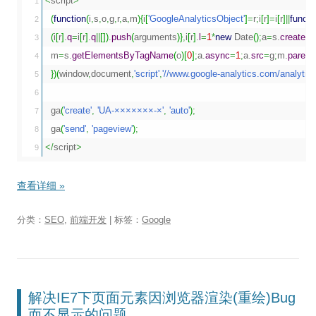
<
script
>
1

(
function
(
i
,
s
,
o
,
g
,
r
,
a
,
m
)
{
i
[
'GoogleAnalyticsObject'
]
=
r
;
i
[
r
]
=
i
[
r
]
||
functi
2

(
i
[
r
]
.
q
=
i
[
r
]
.
q
||
[
]
)
.
push
(
arguments
)
}
,
i
[
r
]
.
l
=
1
*
new
Date
(
)
;
a
=
s.
createE
3

  m
=
s.
getElementsByTagName
(
o
)
[
0
]
;
a.
async
=
1
;
a.
src
=
g
;
m.
parent
4

}
)
(
window
,
document
,
'script'
,
'//www.google-analytics.com/analytics.
5

6

  ga
(
'create'
,
'UA-×××××××-×'
,
'auto'
)
;
7

  ga
(
'send'
,
'pageview'
)
;
8

</
script
>
查看详细
»
分类：
SEO
,
前端开发
| 标签：
Google
解决IE7下页面元素因浏览器渲染(重绘)Bug
而不显示的问题