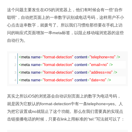
这个问题主要发生在iOS的浏览器上，他们有时候会有一些“自作
聪明”，自动把页面上的一串数字识别成电话号码，这样用户不小
心点击这串数字，就拨号了。所以我们习惯给那些要在手机上访
问的响应式页面增加一串meta标签，以阻止移动端浏览器的这些
自动行为。
<
meta
name
=
"format-detection"
content
=
"telephone=no"
/
>
1

<
meta
name
=
"format-detection"
content
=
"email=no"
/
>
2

<
meta
name
=
"format-detection"
content
=
"address=no"
/
>
3

<
meta
name
=
"format-detection"
content
=
"date=no"
/
>
其实之所以iOS的浏览器会自动识别页面上的数字为电话号码，
就是因为它默认的format-detection中有一条telephone=yes。人
为把它设置成no就阻止了这个功能。那么在我们需要真的实现点
击链接播电话的时候，只要在link上用标准的“tel:”写法就可以了：