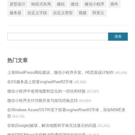
原型设计
响应式布局
建站
微信
微信小程序
插件
服务器
自定义字段
自定义类型
视频
阿里云
搜索：
热门文章
上海WordPress网站建设、微信小程序开发、H5页面设计制作
(40,438)
在IIS服务器上部署svg/woff/woff2字体
(80,265)
微信小程序中使用地图和定位的一些坑和经验
(67,597)
微信小程序支付功能开发与踩坑经验总结
(64,684)
在Windows Azure/IIS7环境下部署svg/woff/woff2字体，添加MIME类
型
(54,716)
谷歌(Google)被墙，解决地图和字体无法显示的问题
(51,241)
修改DNS和host文件解决联通的DNS劫持问题
(46,963)