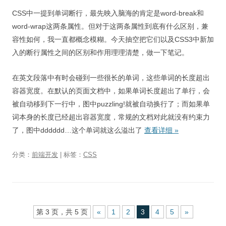
CSS中一提到单词断行，最先映入脑海的肯定是word-break和
word-wrap这两条属性。但对于这两条属性到底有什么区别，兼
容性如何，我一直都概念模糊。今天抽空把它们以及CSS3中新加
入的断行属性之间的区别和作用理理清楚，做一下笔记。
在英文段落中有时会碰到一些很长的单词，这些单词的长度超出
容器宽度。在默认的页面文档中，如果单词长度超出了单行，会
被自动移到下一行中，图中puzzling!就被自动换行了；而如果单
词本身的长度已经超出容器宽度，常规的文档对此就没有约束力
了，图中dddddd…这个单词就这么溢出了
查看详细
»
分类：
前端开发
| 标签：
CSS
第 3 页，共 5 页
«
1
2
3
4
5
»