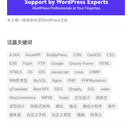
本人唯一推荐的外贸WordPress主机
话题关键词
AJAX
AxureRP
BuddyPress
CDN
CentOS
CSS
ES6
Flash
FTP
Google
Gravity Forms
HTML
HTML5
IIS
iOS
Javascript
Linux
LNMP
MIME类型
MySQL
Nginx
PHP
PHPMyAdmin
qTranslate
Rest API
SEO
Shopify
SSL
video
WooCommerce
WPML
Yoast
交互设计
伪静态
原型设计
响应式布局
建站
微信
微信小程序
插件
服务器
自定义字段
自定义类型
视频
阿里云