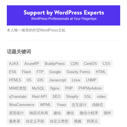
本人唯一推荐的外贸WordPress主机
话题关键词
AJAX
AxureRP
BuddyPress
CDN
CentOS
CSS
ES6
Flash
FTP
Google
Gravity Forms
HTML
HTML5
IIS
iOS
Javascript
Linux
LNMP
MIME类型
MySQL
Nginx
PHP
PHPMyAdmin
qTranslate
Rest API
SEO
Shopify
SSL
video
WooCommerce
WPML
Yoast
交互设计
伪静态
原型设计
响应式布局
建站
微信
微信小程序
插件
服务器
自定义字段
自定义类型
视频
阿里云