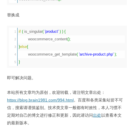
替换成
if
(
 is_singular
(
'product'
)
)
{
1

	woocommerce_content
(
)
;
2

}
else
{
3

	woocommerce_get_template
(
'archive-product.php'
)
;
4

}
即可解决问题。
本站所有文章均为原创，欢迎转载，请注明文章出处：
https://blog.brain1981.com/994.html
。百度和各类采集站皆不可
信，搜索请谨慎鉴别。技术类文章一般都有时效性，本人习惯不
定期对自己的博文进行修正和更新，因此请访问
出处
以查看本文
的最新版本。