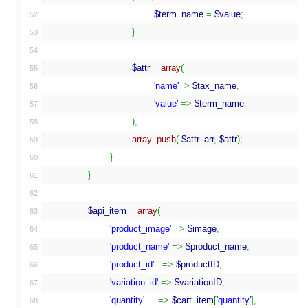
$term_name
=
$value
;
52

}
53

54

$attr
=
array
(
55

'name'
=>
$tax_name
,
56

'value'
=>
$term_name
57

)
;
58

array_push
(
$attr_arr
,
$attr
)
;
59

}
60

}
61

62

$api_item
=
array
(
63

'product_image'
=>
$image
,
64

'product_name'
=>
$product_name
,
65

'product_id'
=>
$productID
,
66

'variation_id'
=>
$variationID
,
67

'quantity'
=>
$cart_item
[
'quantity'
]
,
68
