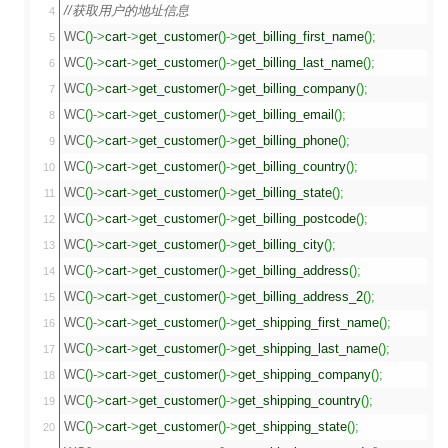
//获取用户的地址信息
4

WC
(
)
->
cart
->
get_customer
(
)
->
get_billing_first_name
(
)
;
5

WC
(
)
->
cart
->
get_customer
(
)
->
get_billing_last_name
(
)
;
6

WC
(
)
->
cart
->
get_customer
(
)
->
get_billing_company
(
)
;
7

WC
(
)
->
cart
->
get_customer
(
)
->
get_billing_email
(
)
;
8

WC
(
)
->
cart
->
get_customer
(
)
->
get_billing_phone
(
)
;
9

WC
(
)
->
cart
->
get_customer
(
)
->
get_billing_country
(
)
;
10

WC
(
)
->
cart
->
get_customer
(
)
->
get_billing_state
(
)
;
11

WC
(
)
->
cart
->
get_customer
(
)
->
get_billing_postcode
(
)
;
12

WC
(
)
->
cart
->
get_customer
(
)
->
get_billing_city
(
)
;
13

WC
(
)
->
cart
->
get_customer
(
)
->
get_billing_address
(
)
;
14

WC
(
)
->
cart
->
get_customer
(
)
->
get_billing_address_2
(
)
;
15

WC
(
)
->
cart
->
get_customer
(
)
->
get_shipping_first_name
(
)
;
16

WC
(
)
->
cart
->
get_customer
(
)
->
get_shipping_last_name
(
)
;
17

WC
(
)
->
cart
->
get_customer
(
)
->
get_shipping_company
(
)
;
18

WC
(
)
->
cart
->
get_customer
(
)
->
get_shipping_country
(
)
;
19

WC
(
)
->
cart
->
get_customer
(
)
->
get_shipping_state
(
)
;
20
