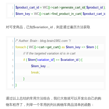
$product_cart_id
=
 WC
(
)
->
cart
->
generate_cart_id
(
$product_id
)
;
1

$item_key
=
 WC
(
)
->
cart
->
find_product_in_cart
(
$product_cart_id
)
;
对可变商品，已知$variation_id，则是通过遍历方法获取
/* Author: Brain - blog.brain1981.com */
1

foreach
(
 WC
(
)
->
cart
->
get_cart
(
)
as
$item_key
=>
$item
)
{
2

// If the targeted variation id is in cart
3

if
(
$item
[
'variation_id'
]
==
$variation_id
)
{
4

$item_key
...
5

break
;
6

}
7

}
通过以上总结的常用方法组合，我们大致就可以开发出自己的购
物车程序了，列举一个常用的列出购物车商品清单的函数：