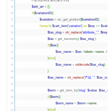
//整理影响变量的属性字段
34

$attr_arr
=
[
]
;
35

if
(
$variationID
)
{
36

$variation
=
 wc_get_product
(
$variationID
)
;
37

foreach
(
$cart_item
[
'variation'
]
as
$key
=>
$value
38

$tax_slug
=
str_replace
(
'attribute_'
,
''
,
$key
)
;
39

$tax
=
 get_taxonomy
(
$tax_slug
)
;
40

if
(
$tax
)
{
41

$tax_name
=
$tax
->
labels
->
name
;
//e
42

}
else
{
43

$tax_name
=
urldecode
(
$tax_slug
)
;
44

}
45

$tax_name
=
str_replace
(
'产品 '
,
''
,
$tax_nam
46

47

$term
=
 get_term_by
(
'slug'
,
$value
,
$tax_sl
48

if
(
$term
)
{
49

$term_name
=
$term
->
name
;
50

}
else
{
51
