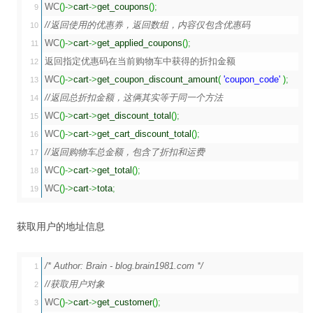
WC
(
)
->
cart
->
get_coupons
(
)
;
9

//返回使用的优惠券，返回数组，内容仅包含优惠码
10

WC
(
)
->
cart
->
get_applied_coupons
(
)
;
11

返回指定优惠码在当前购物车中获得的折扣金额

12

WC
(
)
->
cart
->
get_coupon_discount_amount
(
'coupon_code'
)
;
13

//返回总折扣金额，这俩其实等于同一个方法
14

WC
(
)
->
cart
->
get_discount_total
(
)
;
15

WC
(
)
->
cart
->
get_cart_discount_total
(
)
;
16

//返回购物车总金额，包含了折扣和运费
17

WC
(
)
->
cart
->
get_total
(
)
;
18

WC
(
)
->
cart
->
tota
;
获取用户的地址信息
/* Author: Brain - blog.brain1981.com */
1

//获取用户对象
2

WC
(
)
->
cart
->
get_customer
(
)
;
3
