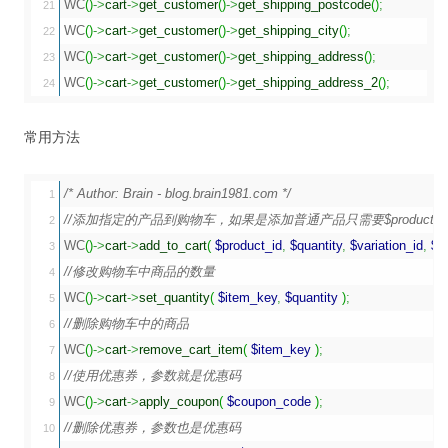
WC
(
)
->
cart
->
get_customer
(
)
->
get_shipping_postcode
(
)
;
21

WC
(
)
->
cart
->
get_customer
(
)
->
get_shipping_city
(
)
;
22

WC
(
)
->
cart
->
get_customer
(
)
->
get_shipping_address
(
)
;
23

WC
(
)
->
cart
->
get_customer
(
)
->
get_shipping_address_2
(
)
;
常用方法
/* Author: Brain - blog.brain1981.com */
1

//添加指定的产品到购物车，如果是添加普通产品只需要$product_
2

WC
(
)
->
cart
->
add_to_cart
(
$product_id
,
$quantity
,
$variation_id
,
$va
3

//修改购物车中商品的数量
4

WC
(
)
->
cart
->
set_quantity
(
$item_key
,
$quantity
)
;
5

//删除购物车中的商品
6

WC
(
)
->
cart
->
remove_cart_item
(
$item_key
)
;
7

//使用优惠券，参数就是优惠码
8

WC
(
)
->
cart
->
apply_coupon
(
$coupon_code
)
;
9

//删除优惠券，参数也是优惠码
10
