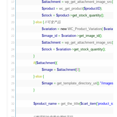
$attachment
=
 wp_get_attachment_image_src
(
$t
17

$product
=
 wc_get_product
(
$productID
)
;
18

$stock
=
$product
->
get_stock_quantity
(
)
;
19

}
else
{
//可变产品
20

$variation
=
new
 WC_Product_Variation
(
$variati
21

$image_id
=
$variation
->
get_image_id
(
)
;
22

$attachment
=
 wp_get_attachment_image_src
(
$i
23

$stock
=
$variation
->
get_stock_quantity
(
)
;
24

}
25

if
(
$attachment
)
{
26

$image
=
$attachment
[
0
]
;
27

}
else
{
28

$image
=
 get_template_directory_uri
(
)
.
"/images/l
29

}
30

31

$product_name
=
 get_the_title
(
$cart_item
[
'product_id'
]
)
32

33
