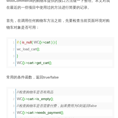
WooCommerce的购物车提供的接口方法做一下整理。本文对我
视觉/交互设计
在最近的一些项目中使用过的方法进行简要的记录。
杂项研究
首先，在调用任何购物车方法之前，先要检查当前页面环境对购
作品集
物车对象是否可用：
关于本站
if
(
is_null
(
 WC
(
)
->
cart
)
)
{
1

wc_load_cart
(
)
;
2

}
3

WC
(
)
->
cart
->
get_cart
(
)
;
常用的条件函数，返回true/false
//检查购物车是否有商品
1

WC
(
)
->
cart
->
is_empty
(
)
;
2

//检查购物车是否需要付费，如果费用为0则返回false
3

WC
(
)
->
cart
->
needs_payment
(
)
;
4
