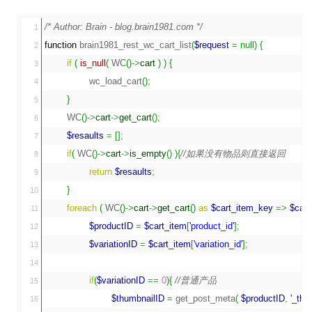
/* Author: Brain - blog.brain1981.com */
1

function
 brain1981_rest_wc_cart_list
(
$request
=
null
)
{
2

if
(
is_null
(
 WC
(
)
->
cart
)
)
{
3

		wc_load_cart
(
)
;
4

}
5

	WC
(
)
->
cart
->
get_cart
(
)
;
6

$resaults
=
[
]
;
7

if
(
 WC
(
)
->
cart
->
is_empty
(
)
)
{
//如果没有物品则直接返回
8

return
$resaults
;
9

}
10

foreach
(
 WC
(
)
->
cart
->
get_cart
(
)
as
$cart_item_key
=>
$cart
11

$productID
=
$cart_item
[
'product_id'
]
;
12

$variationID
=
$cart_item
[
'variation_id'
]
;
13

14

if
(
$variationID
==
0
)
{
//普通产品
15

$thumbnailID
=
 get_post_meta
(
$productID
,
'_thu
16
