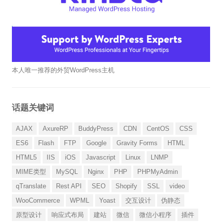
本人唯一推荐的外贸WordPress主机
话题关键词
AJAX
AxureRP
BuddyPress
CDN
CentOS
CSS
ES6
Flash
FTP
Google
Gravity Forms
HTML
HTML5
IIS
iOS
Javascript
Linux
LNMP
MIME类型
MySQL
Nginx
PHP
PHPMyAdmin
qTranslate
Rest API
SEO
Shopify
SSL
video
WooCommerce
WPML
Yoast
交互设计
伪静态
原型设计
响应式布局
建站
微信
微信小程序
插件