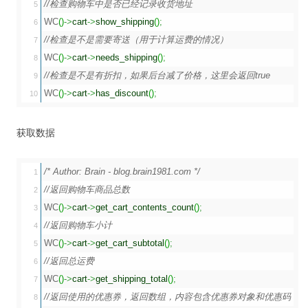
//检查购物车中是否已经记录收货地址
5

WC
(
)
->
cart
->
show_shipping
(
)
;
6

//检查是不是需要寄送（用于计算运费的情况）
7

WC
(
)
->
cart
->
needs_shipping
(
)
;
8

//检查是不是有折扣，如果后台减了价格，这里会返回true
9

WC
(
)
->
cart
->
has_discount
(
)
;
获取数据
/* Author: Brain - blog.brain1981.com */
1

//返回购物车商品总数
2

WC
(
)
->
cart
->
get_cart_contents_count
(
)
;
3

//返回购物车小计
4

WC
(
)
->
cart
->
get_cart_subtotal
(
)
;
5

//返回总运费
6

WC
(
)
->
cart
->
get_shipping_total
(
)
;
7

//返回使用的优惠券，返回数组，内容包含优惠券对象和优惠码
8
