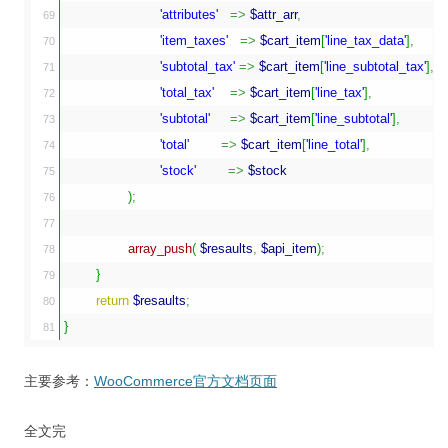
'attributes'
=>
$attr_arr
,
69

'item_taxes'
=>
$cart_item
[
'line_tax_data'
]
,
70

'subtotal_tax'
=>
$cart_item
[
'line_subtotal_tax'
]
,
71

'total_tax'
=>
$cart_item
[
'line_tax'
]
,
72

'subtotal'
=>
$cart_item
[
'line_subtotal'
]
,
73

'total'
=>
$cart_item
[
'line_total'
]
,
74

'stock'
=>
$stock
75

)
;
76

77

array_push
(
$resaults
,
$api_item
)
;
78

}
79

return
$resaults
;
80

}
主要参考：
WooCommerce官方文档页面
全文完