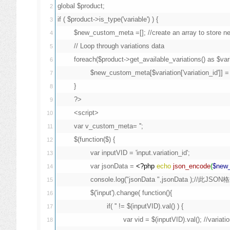
global $product;

2

if ( $product->is_type('variable') ) {

3

	$new_custom_meta =[]; //create an array to store new_custom_meta values

4

	// Loop through variations data

5

	foreach($product->get_available_variations() as $variation ) {

6

		$new_custom_meta[$variation['variation_id']] = $variation['new_custom_meta'];

7

	}

8

	?>

9

	<script>

10

	var v_custom_meta= '';

11

	$(function($) {

12

		var inputVID = 'input.variation_id';

13

		var jsonData = 
<?php
echo
json_encode
(
$new
14

		console.log("jsonData ",jsonData );//此JSON格式: {"1234":"value 1", "1235":"value 2", ...}

15

		$('input').change( function(){

16

			if( '' != $(inputVID).val() ) {

17

				var vid = $(inputVID).val(); //variation ID

18
