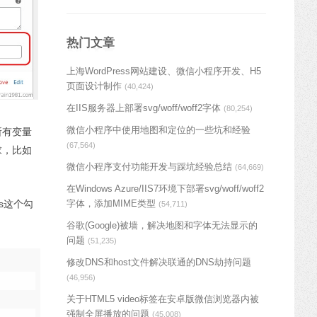
热门文章
上海WordPress网站建设、微信小程序开发、H5
页面设计制作
(40,424)
在IIS服务器上部署svg/woff/woff2字体
(80,254)
微信小程序中使用地图和定位的一些坑和经验
所有变量
(67,564)
求，比如
微信小程序支付功能开发与踩坑经验总结
(64,669)
在Windows Azure/IIS7环境下部署svg/woff/woff2
字体，添加MIME类型
es这个勾
(54,711)
谷歌(Google)被墙，解决地图和字体无法显示的
问题
(51,235)
修改DNS和host文件解决联通的DNS劫持问题
(46,956)
关于HTML5 video标签在安卓版微信浏览器内被
强制全屏播放的问题
(45,008)