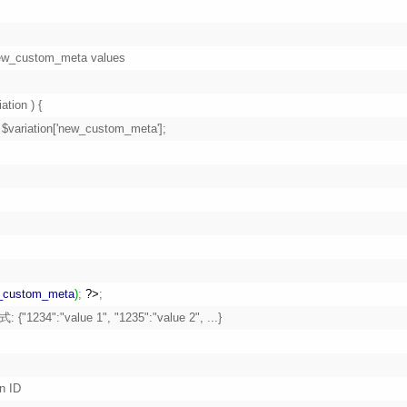
_custom_meta
)
;
?>
;
