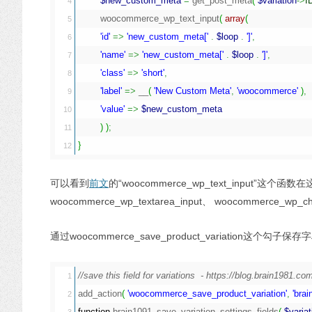
$new_custom_meta
=
 get_post_meta
(
$variation
->
I
4

	woocommerce_wp_text_input
(
array
(
5

'id'
=>
'new_custom_meta['
.
$loop
.
']'
,
6

'name'
=>
'new_custom_meta['
.
$loop
.
']'
,
7

'class'
=>
'short'
,
8

'label'
=>
 __
(
'New Custom Meta'
,
'woocommerce'
)
,
9

'value'
=>
$new_custom_meta
10

)
)
;
11

}
可以看到
前文
的“woocommerce_wp_text_input”这个函
woocommerce_wp_textarea_input、 woocommer
通过woocommerce_save_product_variation这个勾子保
//save this field for variations  - https://blog.brain1981.co
1

add_action
(
'woocommerce_save_product_variation'
,
'bra
2

function
 brain1091_save_variation_settings_fields
(
$variat