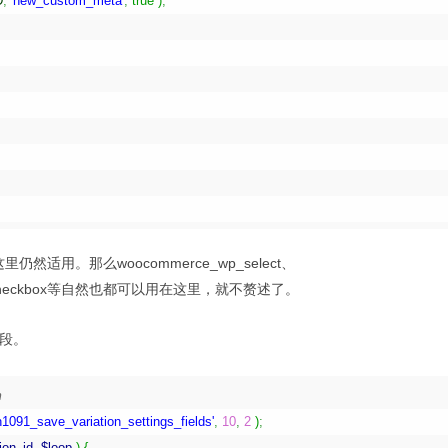
D
,
'new_custom_meta'
,
true
)
;
数在这里仍然适用。那么woocommerce_wp_select、
ce_wp_checkbox等自然也都可以用在这里，就不赘述了。
存字段。
m
in1091_save_variation_settings_fields'
,
10
,
2
)
;
ion_id
,
$loop
)
{