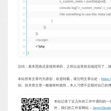
				v_custom_meta = jsonData[vid];

19

				console.log("v_custom_meta",v_custom_meta);

20

				//do something to use this meta value...

21

			}

22

		});

23

	});

24

	</script>

25

<?php
26

}
总结：基本思路还是很简单的，之所以这里前后端混写了，
本站所有文章均为原创，欢迎转载，请注明文章出处：
https:
别。技术类文章一般都有时效性，本人习惯不定期对自己的
本站记录了近几年的工作中遇到的一
外，我们的工作室网站 –
JennyStudi