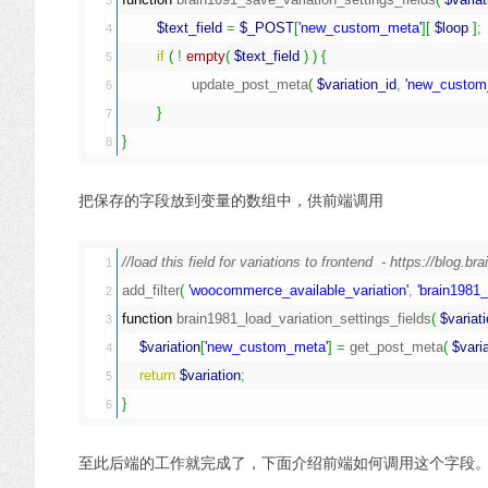
3

$text_field
=
$_POST
[
'new_custom_meta'
]
[
$loop
]
;
4

if
(
!
empty
(
$text_field
)
)
{
5

		update_post_meta
(
$variation_id
,
'new_custom
6

}
7

}
把保存的字段放到变量的数组中，供前端调用
//load this field for variations to frontend  - https://blog.b
1

add_filter
(
'woocommerce_available_variation'
,
'brain1981_
2

function
 brain1981_load_variation_settings_fields
(
$variat
3

$variation
[
'new_custom_meta'
]
=
 get_post_meta
(
$vari
4

return
$variation
;
5

}
至此后端的工作就完成了，下面介绍前端如何调用这个字段