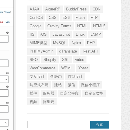
AJAX
AxureRP
BuddyPress
CDN
CentOS
CSS
ES6
Flash
FTP
Google
Gravity Forms
HTML
HTML5
IIS
iOS
Javascript
Linux
LNMP
MIME类型
MySQL
Nginx
PHP
PHPMyAdmin
qTranslate
Rest API
SEO
Shopify
SSL
video
WooCommerce
WPML
Yoast
交互设计
伪静态
原型设计
响应式布局
建站
微信
微信小程序
插件
服务器
自定义字段
自定义类型
视频
阿里云
搜索：