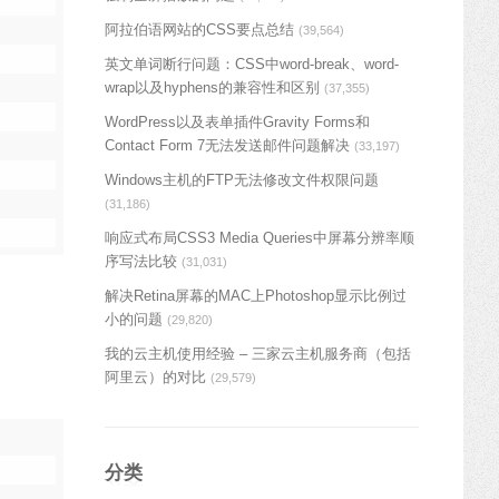
阿拉伯语网站的CSS要点总结
(39,564)
英文单词断行问题：CSS中word-break、word-
wrap以及hyphens的兼容性和区别
(37,355)
WordPress以及表单插件Gravity Forms和
Contact Form 7无法发送邮件问题解决
(33,197)
Windows主机的FTP无法修改文件权限问题
(31,186)
响应式布局CSS3 Media Queries中屏幕分辨率顺
序写法比较
(31,031)
解决Retina屏幕的MAC上Photoshop显示比例过
小的问题
(29,820)
我的云主机使用经验 – 三家云主机服务商（包括
阿里云）的对比
(29,579)
分类