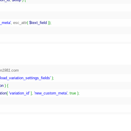
_meta'
,
 esc_attr
(
$text_field
)
)
;
rain1981.com
load_variation_settings_fields'
)
;
ion
)
{
ation
[
'variation_id'
]
,
'new_custom_meta'
,
true
)
;
。