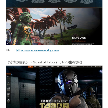
URL：
https://www.nomanssky.com
《塔博尔幽灵》（Goast of Tabor），FPS生存游戏：