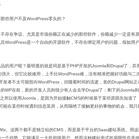
。
用户不及WordPress零头的？
，不存在争议。尤其是市场份额正在减少的那些软件，份额减少一定是有
WordPress是一个自由的开源软件，不存在绑定用户的问题，假如用
品的用户呢？最明显的就是同是基于PHP开发的Joomla和Drupal了，
是公认的强大，但它比较难用，上手比WordPress难，没有精准把握好功能与二
发者不太可能投向WordPress，但随着时间的流逝，老的Drupal网站
P在前，新的开发人员则很少有人会去学Drupal了；剩下的Joomla
们之所以使用Joomla，是因为开始接触CMS的时候基于某些原因先知道了
任何人都可能在某些时候遇到信息茧房，从而隔绝了接触更好的事物的机会，我
和Wix。这两个都不是独立站的CMS，而是基于平台的Saas建站系统。用
的一个趋势，它能满足一大批初级用户。然而这种建站形式的局限性也是