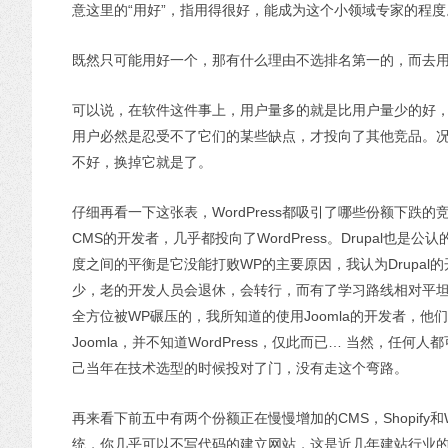
意这里的“用好”，指用得很好，能成为这个小领域专家的程度
既然只可能用好一个，那有什么理由不选排名第一的，而去用那些
可以说，在软件这件事上，用户量多的就是比用户量少的好
用户必然是忍受不了它们的某些缺点，才投向了其他竞品。况且
不好，换掉它就是了。
仔细再看一下这张表，WordPress都吸引了哪些份额下跌的竞
CMS的开发者，几乎都投向了WordPress。Drupal也
度之间的平衡是它没能打败WP的主要原因，我认为Drupal的开
少，老的开发人员会退休，会转行，而有了学习路线相对平坦的W
全方位被WP碾压的，我所知道的使用Joomla的开发者，他
Joomla，并不知道WordPress，仅此而已… 当然，
己当年在技术选型的时候投对了门，没有走这个弯路。
再来看下前五中有两个份额正在慢慢增加的CMS，Shopify
统，你几乎可以不写代码的建立网站，这是近几年建站行业