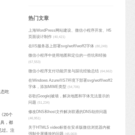
热门文章
上海WordPress网站建设、微信小程序开发、H5
页面设计制作
(40,421)
在IIS服务器上部署svg/woff/woff2字体
(80,249)
微信小程序中使用地图和定位的一些坑和经验
(67,553)
微信小程序支付功能开发与踩坑经验总结
(64,662)
在Windows Azure/IIS7环境下部署svg/woff/woff2
字体，添加MIME类型
(54,706)
生态吃
谷歌(Google)被墙，解决地图和字体无法显示的
问题
(51,234)
修改DNS和host文件解决联通的DNS劫持问题
《20个
(46,951)
工具，都
关于HTML5 video标签在安卓版微信浏览器内被
见过。注
强制全屏播放的问题
(45,003)