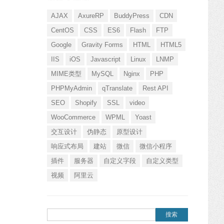
AJAX
AxureRP
BuddyPress
CDN
CentOS
CSS
ES6
Flash
FTP
Google
Gravity Forms
HTML
HTML5
IIS
iOS
Javascript
Linux
LNMP
MIME类型
MySQL
Nginx
PHP
PHPMyAdmin
qTranslate
Rest API
SEO
Shopify
SSL
video
WooCommerce
WPML
Yoast
交互设计
伪静态
原型设计
响应式布局
建站
微信
微信小程序
插件
服务器
自定义字段
自定义类型
视频
阿里云
搜索：