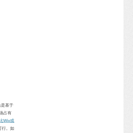
站是基于
市场占有
的比Wix或
可行。如