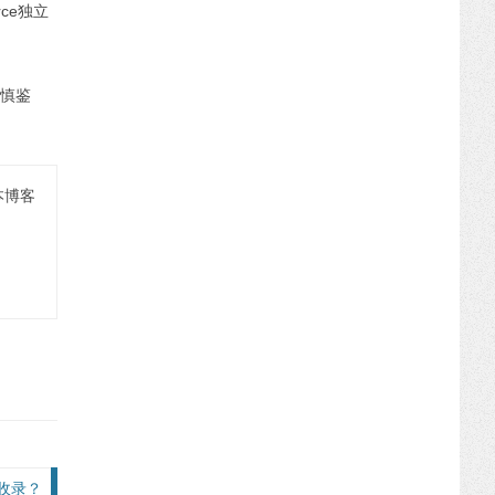
ce独立
慎鉴
本博客
收录？