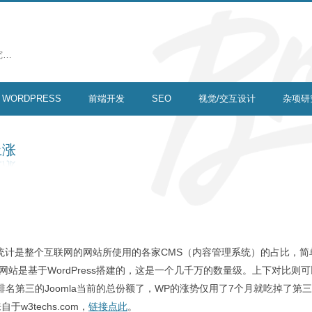
究…
WORDPRESS
前端开发
SEO
视觉/交互设计
杂项研
上涨
个统计是整个互联网的网站所使用的各家CMS（内容管理系统）的占比，简
4%的网站是基于WordPress搭建的，这是一个几千万的数量级。上下对比则
超过排名第三的Joomla当前的总份额了，WP的涨势仅用了7个月就吃掉了第
3techs.com，
链接点此
。