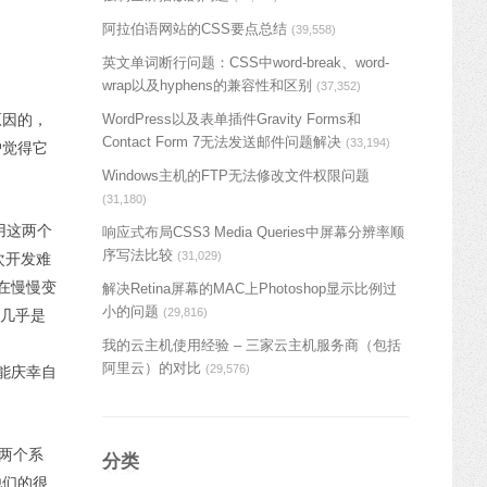
阿拉伯语网站的CSS要点总结
(39,558)
英文单词断行问题：CSS中word-break、word-
wrap以及hyphens的兼容性和区别
(37,352)
WordPress以及表单插件Gravity Forms和
原因的，
Contact Form 7无法发送邮件问题解决
(33,194)
户觉得它
Windows主机的FTP无法修改文件权限问题
(31,180)
弃用这两个
响应式布局CSS3 Media Queries中屏幕分辨率顺
序写法比较
(31,029)
次开发难
正在慢慢变
解决Retina屏幕的MAC上Photoshop显示比例过
小的问题
(29,816)
则几乎是
我的云主机使用经验 – 三家云主机服务商（包括
阿里云）的对比
(29,576)
只能庆幸自
这两个系
分类
他们的很