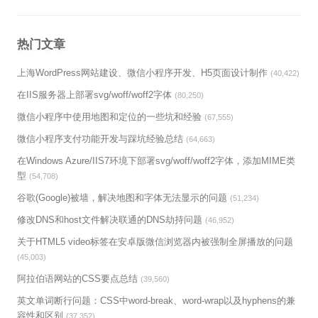
热门文章
上海WordPress网站建设、微信小程序开发、H5页面设计制作
(40,422)
在IIS服务器上部署svg/woff/woff2字体
(80,250)
微信小程序中使用地图和定位的一些坑和经验
(67,555)
微信小程序支付功能开发与踩坑经验总结
(64,663)
在Windows Azure/IIS7环境下部署svg/woff/woff2字体，添加MIME类
型
(54,708)
谷歌(Google)被墙，解决地图和字体无法显示的问题
(51,234)
修改DNS和host文件解决联通的DNS劫持问题
(46,952)
关于HTML5 video标签在安卓版微信浏览器内被强制全屏播放的问题
(45,003)
阿拉伯语网站的CSS要点总结
(39,560)
英文单词断行问题：CSS中word-break、word-wrap以及hyphens的兼
容性和区别
(37,352)