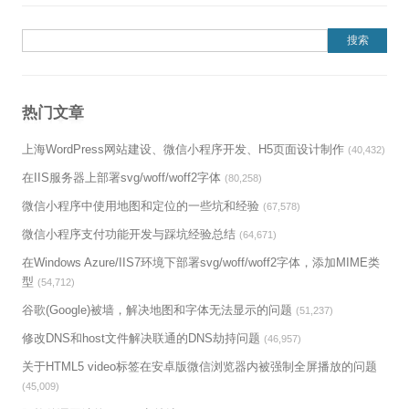
搜索：
热门文章
上海WordPress网站建设、微信小程序开发、H5页面设计制作
(40,432)
在IIS服务器上部署svg/woff/woff2字体
(80,258)
微信小程序中使用地图和定位的一些坑和经验
(67,578)
微信小程序支付功能开发与踩坑经验总结
(64,671)
在Windows Azure/IIS7环境下部署svg/woff/woff2字体，添加MIME类
型
(54,712)
谷歌(Google)被墙，解决地图和字体无法显示的问题
(51,237)
修改DNS和host文件解决联通的DNS劫持问题
(46,957)
关于HTML5 video标签在安卓版微信浏览器内被强制全屏播放的问题
(45,009)