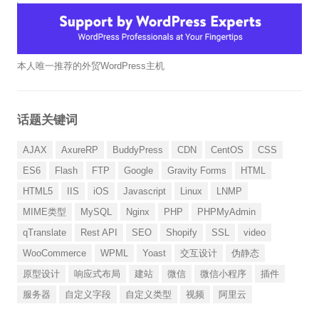
本人唯一推荐的外贸WordPress主机
话题关键词
AJAX
AxureRP
BuddyPress
CDN
CentOS
CSS
ES6
Flash
FTP
Google
Gravity Forms
HTML
HTML5
IIS
iOS
Javascript
Linux
LNMP
MIME类型
MySQL
Nginx
PHP
PHPMyAdmin
qTranslate
Rest API
SEO
Shopify
SSL
video
WooCommerce
WPML
Yoast
交互设计
伪静态
原型设计
响应式布局
建站
微信
微信小程序
插件
服务器
自定义字段
自定义类型
视频
阿里云