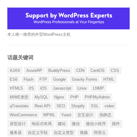
本人唯一推荐的外贸WordPress主机
话题关键词
AJAX
AxureRP
BuddyPress
CDN
CentOS
CSS
ES6
Flash
FTP
Google
Gravity Forms
HTML
HTML5
IIS
iOS
Javascript
Linux
LNMP
MIME类型
MySQL
Nginx
PHP
PHPMyAdmin
qTranslate
Rest API
SEO
Shopify
SSL
video
WooCommerce
WPML
Yoast
交互设计
伪静态
原型设计
响应式布局
建站
微信
微信小程序
插件
服务器
自定义字段
自定义类型
视频
阿里云