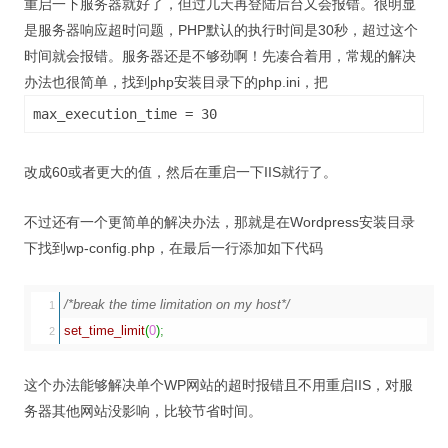
重启一下服务器就好了，但过几天再登陆后台又会报错。很明显
视觉/交互设计
是服务器响应超时问题，PHP默认的执行时间是30秒，超过这个
杂项研究
时间就会报错。服务器还是不够劲啊！先凑合着用，常规的解决
办法也很简单，找到php安装目录下的php.ini，把
作品集
max_execution_time = 30
关于本站
改成60或者更大的值，然后在重启一下IIS就行了。
不过还有一个更简单的解决办法，那就是在Wordpress安装目录
下找到wp-config.php，在最后一行添加如下代码
/*break the time limitation on my host*/
1

set_time_limit
(
0
)
;
这个办法能够解决单个WP网站的超时报错且不用重启IIS，对服
务器其他网站没影响，比较节省时间。