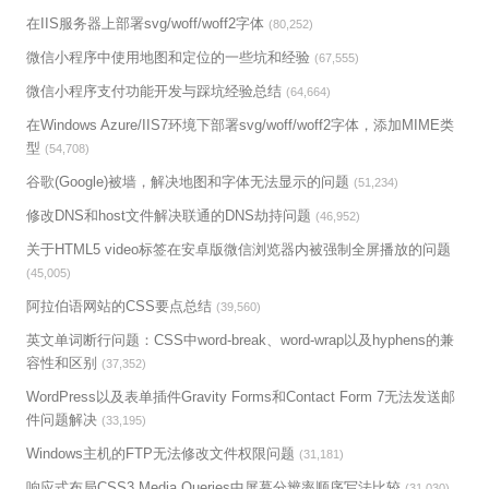
在IIS服务器上部署svg/woff/woff2字体
(80,252)
微信小程序中使用地图和定位的一些坑和经验
(67,555)
微信小程序支付功能开发与踩坑经验总结
(64,664)
在Windows Azure/IIS7环境下部署svg/woff/woff2字体，添加MIME类
型
(54,708)
谷歌(Google)被墙，解决地图和字体无法显示的问题
(51,234)
修改DNS和host文件解决联通的DNS劫持问题
(46,952)
关于HTML5 video标签在安卓版微信浏览器内被强制全屏播放的问题
(45,005)
阿拉伯语网站的CSS要点总结
(39,560)
英文单词断行问题：CSS中word-break、word-wrap以及hyphens的兼
容性和区别
(37,352)
WordPress以及表单插件Gravity Forms和Contact Form 7无法发送邮
件问题解决
(33,195)
Windows主机的FTP无法修改文件权限问题
(31,181)
响应式布局CSS3 Media Queries中屏幕分辨率顺序写法比较
(31,030)