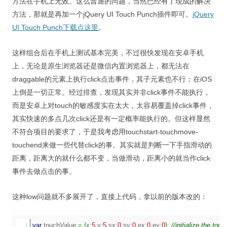
方法在手机上无效。这么普通的问题，当然已经有了现成的解决
视觉/交互设计
方法，那就是再加一个jQuery UI Touch Punch插件即可。
jQuery
杂项研究
UI Touch Punch下载点这里
。
作品集
这样组合后在手机上测试基本完美，不过很快发现在安卓手机
上，无论是原生浏览器还是微信内置浏览器上，都无法在
关于本站
draggable的元素上执行click点击事件，其子元素也不行；在iOS
上倒是一切正常。经过排查，发现其实并非click事件不能执行，
而是安卓上对touch的敏感度实在太大，太容易覆盖掉click事件，
其实快速的多点几次click还是有一定概率能执行的。但这样显然
不符合项目的要求了，于是我考虑用touchstart-touchmove-
touchend来做一些代替click的事。其实就是判断一下手指滑动的
距离，距离大的就什么都不变，当做滑动，距离小的就当作click
事件去做点击的事。
这种low问题就不多展开了，直接上代码，
拿以前的版本改的：
var
 touchValue 
=
{
x
:
5
,
y
:
5
,
sx
:
0
,
sy
:
0
,
ex
:
0
,
ey
:
0
}
;
//initialize the tou
1
