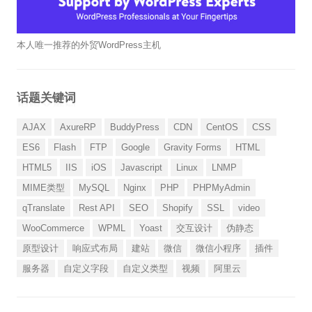
本人唯一推荐的外贸WordPress主机
话题关键词
AJAX
AxureRP
BuddyPress
CDN
CentOS
CSS
ES6
Flash
FTP
Google
Gravity Forms
HTML
HTML5
IIS
iOS
Javascript
Linux
LNMP
MIME类型
MySQL
Nginx
PHP
PHPMyAdmin
qTranslate
Rest API
SEO
Shopify
SSL
video
WooCommerce
WPML
Yoast
交互设计
伪静态
原型设计
响应式布局
建站
微信
微信小程序
插件
服务器
自定义字段
自定义类型
视频
阿里云