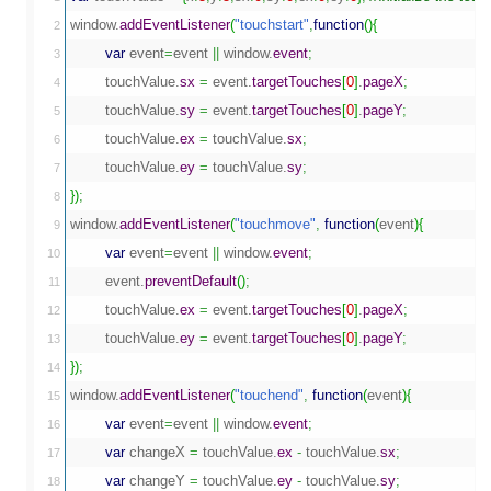
window.
addEventListener
(
"touchstart"
,
function
(
)
{
2

var
 event
=
event 
||
 window.
event
;
3

	touchValue.
sx
=
 event.
targetTouches
[
0
]
.
pageX
;
4

	touchValue.
sy
=
 event.
targetTouches
[
0
]
.
pageY
;
5

	touchValue.
ex
=
 touchValue.
sx
;
6

	touchValue.
ey
=
 touchValue.
sy
;
7

}
)
;
8

window.
addEventListener
(
"touchmove"
,
function
(
event
)
{
9

var
 event
=
event 
||
 window.
event
;
10

	event.
preventDefault
(
)
;
11

	touchValue.
ex
=
 event.
targetTouches
[
0
]
.
pageX
;
12

	touchValue.
ey
=
 event.
targetTouches
[
0
]
.
pageY
;
13

}
)
;
14

window.
addEventListener
(
"touchend"
,
function
(
event
)
{
15

var
 event
=
event 
||
 window.
event
;
16

var
 changeX 
=
 touchValue.
ex
-
 touchValue.
sx
;
17

var
 changeY 
=
 touchValue.
ey
-
 touchValue.
sy
;
18
