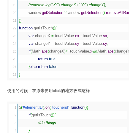
//console.log("X:"+changeX+" Y:"+changeY);
19

	window.
getSelection
?
 window.
getSelection
(
)
.
removeAllRang
20

}
)
;
21

function
 getIsTouch
(
)
{
22

var
 changeX 
=
 touchValue.
ex
-
 touchValue.
sx
;
23

var
 changeY 
=
 touchValue.
ey
-
 touchValue.
sy
;
24

if
(
Math
.
abs
(
changeX
)
<=
touchValue.
x
&&
Math
.
abs
(
changeY
)
25

return
true
26

}
else
return
false
27

}
使用的时候，在原来要用click的地方改成这样
$
(
'#elementID'
)
.
on
(
"touchend"
,
function
(
)
{
1

if
(
getIsTouch
(
)
)
{
2

//do things
3

}
4
