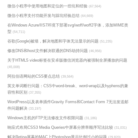
微信小程序中使用地图和定位的一些坑和经验
(67,564)
微信小程序支付功能开发与踩坑经验总结
(64,669)
在Windows Azure/IIS7环境下部署svg/woff/woff2字体，添加MIME类
型
(54,711)
谷歌(Google)被墙，解决地图和字体无法显示的问题
(51,235)
修改DNS和host文件解决联通的DNS劫持问题
(46,956)
关于HTML5 video标签在安卓版微信浏览器内被强制全屏播放的问题
(45,008)
阿拉伯语网站的CSS要点总结
(39,564)
英文单词断行问题：CSS中word-break、word-wrap以及hyphens的兼
容性和区别
(37,355)
WordPress以及表单插件Gravity Forms和Contact Form 7无法发送邮
件问题解决
(33,197)
Windows主机的FTP无法修改文件权限问题
(31,186)
响应式布局CSS3 Media Queries中屏幕分辨率顺序写法比较
(31,031)
解决Retina屏幕的MAC上Photoshop显示比例过小的问题
(29,820)