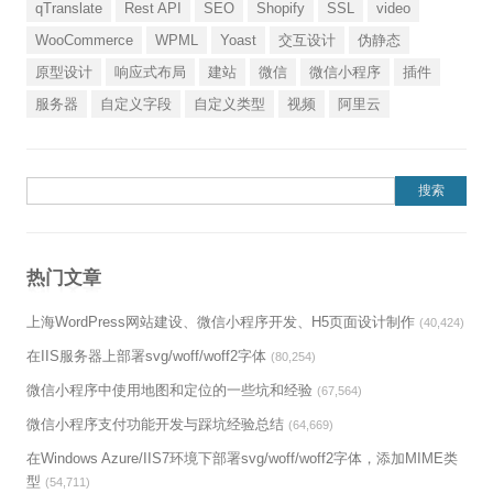
qTranslate
Rest API
SEO
Shopify
SSL
video
WooCommerce
WPML
Yoast
交互设计
伪静态
原型设计
响应式布局
建站
微信
微信小程序
插件
服务器
自定义字段
自定义类型
视频
阿里云
搜索：
热门文章
上海WordPress网站建设、微信小程序开发、H5页面设计制作
(40,424)
在IIS服务器上部署svg/woff/woff2字体
(80,254)
微信小程序中使用地图和定位的一些坑和经验
(67,564)
微信小程序支付功能开发与踩坑经验总结
(64,669)
在Windows Azure/IIS7环境下部署svg/woff/woff2字体，添加MIME类
型
(54,711)