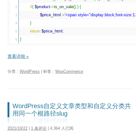
if
(
$product
->
is_on_sale
(
)
)
{
2

$price_html
.=
'<span style="display:block;font-size
3

}
4

return
$price_html
;
5

}
查看详细
»
分类：
WordPress
| 标签：
WooCommerce
WordPress自定义文章类型和自定义分类共
用同一个根路径slug
2021/10/22
|
1 条评论
| 4,364 人已阅