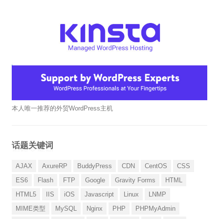
本人唯一推荐的外贸WordPress主机
话题关键词
AJAX
AxureRP
BuddyPress
CDN
CentOS
CSS
ES6
Flash
FTP
Google
Gravity Forms
HTML
HTML5
IIS
iOS
Javascript
Linux
LNMP
MIME类型
MySQL
Nginx
PHP
PHPMyAdmin