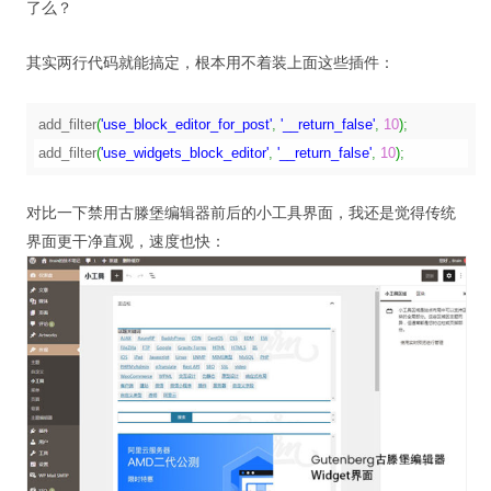
了么？
其实两行代码就能搞定，根本用不着装上面这些插件：
add_filter
(
'use_block_editor_for_post'
,
'__return_false'
,
10
)
;
add_filter
(
'use_widgets_block_editor'
,
'__return_false'
,
10
)
;
对比一下禁用古滕堡编辑器前后的小工具界面，我还是觉得传统
界面更干净直观，速度也快：