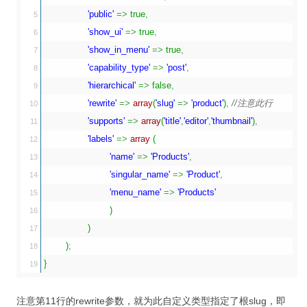
'public'
=>
true
,
5

'show_ui'
=>
true
,
6

'show_in_menu'
=>
true
,
7

'capability_type'
=>
'post'
,
8

'hierarchical'
=>
false
,
9

'rewrite'
=>
array
(
'slug'
=>
'product'
)
,
//注意此行
10

'supports'
=>
array
(
'title'
,
'editor'
,
'thumbnail'
)
,
11

'labels'
=>
array
(
12

'name'
=>
'Products'
,
13

'singular_name'
=>
'Product'
,
14

'menu_name'
=>
'Products'
15

)
16

)
17

)
;
18

}
注意第11行的rewrite参数，就为此自定义类型指定了根slug，即