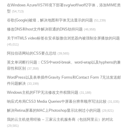
在Windows Azure/IIS7环境下部署svg/woff/woff2字体，添加MIME类
型
(54,713)
谷歌(Google)被墙，解决地图和字体无法显示的问题
(51,239)
修改DNS和host文件解决联通的DNS劫持问题
(46,958)
关于HTML5 video标签在安卓版微信浏览器内被强制全屏播放的问题
(45,011)
阿拉伯语网站的CSS要点总结
(39,565)
英文单词断行问题：CSS中word-break、word-wrap以及hyphens的兼
容性和区别
(37,358)
WordPress以及表单插件Gravity Forms和Contact Form 7无法发送邮
件问题解决
(33,199)
Windows主机的FTP无法修改文件权限问题
(31,188)
响应式布局CSS3 Media Queries中屏幕分辨率顺序写法比较
(31,035)
解决Retina屏幕的MAC上Photoshop显示比例过小的问题
(29,821)
我的云主机使用经验 – 三家云主机服务商（包括阿里云）的对比
(29,581)