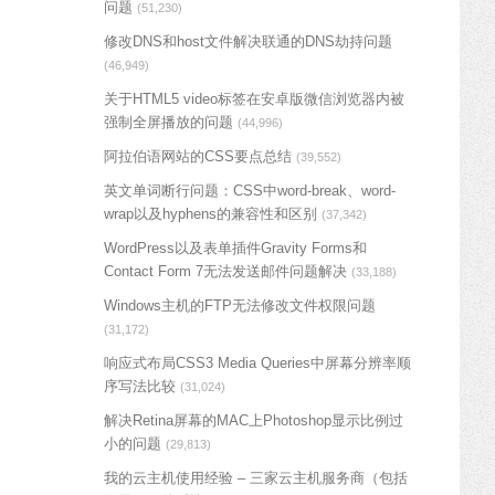
问题
(51,230)
修改DNS和host文件解决联通的DNS劫持问题
(46,949)
关于HTML5 video标签在安卓版微信浏览器内被
强制全屏播放的问题
(44,996)
阿拉伯语网站的CSS要点总结
(39,552)
英文单词断行问题：CSS中word-break、word-
wrap以及hyphens的兼容性和区别
(37,342)
WordPress以及表单插件Gravity Forms和
Contact Form 7无法发送邮件问题解决
(33,188)
Windows主机的FTP无法修改文件权限问题
(31,172)
响应式布局CSS3 Media Queries中屏幕分辨率顺
序写法比较
(31,024)
解决Retina屏幕的MAC上Photoshop显示比例过
小的问题
(29,813)
我的云主机使用经验 – 三家云主机服务商（包括