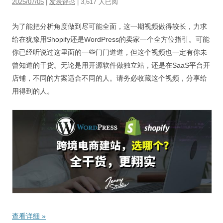
2025/07/05
|
发表评论
| 3,617 人已阅
视觉/交互设计
为了能把分析角度做到尽可能全面，这一期视频做得较长，力求
杂项研究
给在犹豫用Shopify还是WordPress的卖家一个全方位指引。可能
作品集
你已经听说过这里面的一些门门道道，但这个视频也一定有你未
曾知道的干货。无论是用开源软件做独立站，还是在SaaS平台开
关于本站
店铺，不同的方案适合不同的人。请务必收藏这个视频，分享给
用得到的人。
查看详细
»