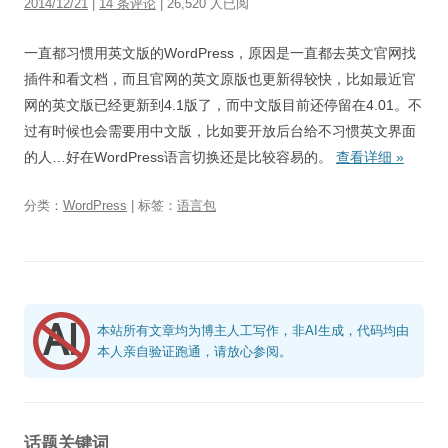
2014/12/21
|
14 条评论
| 26,520 人已阅
视觉/交互设计
一直都习惯用英文版的WordPress，原因是一直都去英文官网找
杂项研究
插件和看文档，而且官网的英文原版也更新得较快，比如最近官
作品集
网的英文版已经更新到4.1版了，而中文版目前还停留在4.01。不
过有时候也会需要用中文版，比如要开放后台给不习惯英文界面
关于本站
的人…好在WordPress语言切换还是比较容易的。
查看详细
»
分类：
WordPress
| 标签：
语言包
本站所有文章均为博主人工写作，非AI生成，代码均由
本人亲自验证跑通，请放心参阅。
话题关键词