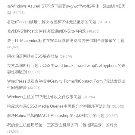
在Windows Azure/IIS7环境下部署svg/woff/woff2字体，添加MIME类
型
(54,718)
谷歌(Google)被墙，解决地图和字体无法显示的问题
(51,241)
修改DNS和host文件解决联通的DNS劫持问题
(46,963)
关于HTML5 video标签在安卓版微信浏览器内被强制全屏播放的问题
(45,021)
阿拉伯语网站的CSS要点总结
(39,574)
英文单词断行问题：CSS中word-break、word-wrap以及hyphens的兼
容性和区别
(37,360)
WordPress以及表单插件Gravity Forms和Contact Form 7无法发送邮
件问题解决
(33,208)
Windows主机的FTP无法修改文件权限问题
(31,194)
响应式布局CSS3 Media Queries中屏幕分辨率顺序写法比较
(31,042)
解决Retina屏幕的MAC上Photoshop显示比例过小的问题
(29,827)
我的云主机使用经验 – 三家云主机服务商（包括阿里云）的对比
(29,586)