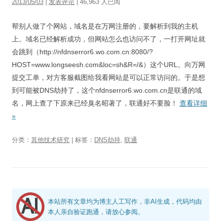
2013/05/03
|
发表评论
| 46,963 人已阅
视觉/交互设计
帮别人做了个网站，域名是在万网注册的，要解析到我的主机
杂项研究
上。域名已经解析成功，但网站怎么也访问不了，一打开网址就
作品集
会跳到（http://nfdnserror6.wo.com.cn:8080/?
HOST=www.longseesh.com&loc=sh&R=/&）这个URL。向万网
关于本站
提交工单，对方客服截图给我看网站是可以正常访问的。于是想
到可能被DNS劫持了，这个nfdnserror6.wo.com.cn是联通的域
名，网上查了下原来已经臭名昭著了，联通好不要脸！
查看详细
»
分类：
其他技术研究
| 标签：
DNS劫持
,
联通
本站所有文章均为博主人工写作，非AI生成，代码均由
本人亲自验证跑通，请放心参阅。