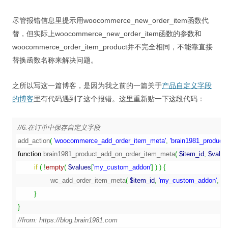
尽管报错信息里提示用woocommerce_new_order_item函数代
替，但实际上woocommerce_new_order_item函数的参数和
woocommerce_order_item_product并不完全相同，不能靠直接
替换函数名称来解决问题。
之所以写这一篇博客，是因为我之前的一篇关于
产品自定义字段
的博客
里有代码遇到了这个报错。这里重新贴一下这段代码：
//6.在订单中保存自定义字段
add_action
(
'woocommerce_add_order_item_meta'
,
'brain1981_product
function
 brain1981_product_add_on_order_item_meta
(
$item_id
,
$value
if
(
!
empty
(
$values
[
'my_custom_addon'
]
)
)
{
		wc_add_order_item_meta
(
$item_id
,
'my_custom_addon'
,
$v
}
}
//from: https://blog.brain1981.com