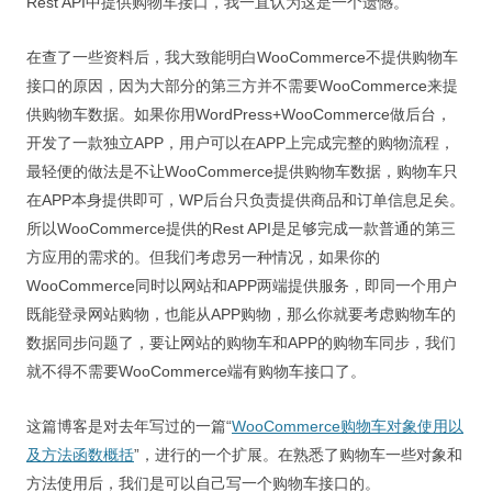
Rest API中提供购物车接口，我一直认为这是一个遗憾。
视觉/交互设计
在查了一些资料后，我大致能明白WooCommerce不提供购物车
杂项研究
接口的原因，因为大部分的第三方并不需要WooCommerce来提
作品集
供购物车数据。如果你用WordPress+WooCommerce做后台，
开发了一款独立APP，用户可以在APP上完成完整的购物流程，
关于本站
最轻便的做法是不让WooCommerce提供购物车数据，购物车只
在APP本身提供即可，WP后台只负责提供商品和订单信息足矣。
所以WooCommerce提供的Rest API是足够完成一款普通的第三
方应用的需求的。但我们考虑另一种情况，如果你的
WooCommerce同时以网站和APP两端提供服务，即同一个用户
既能登录网站购物，也能从APP购物，那么你就要考虑购物车的
数据同步问题了，要让网站的购物车和APP的购物车同步，我们
就不得不需要WooCommerce端有购物车接口了。
这篇博客是对去年写过的一篇“
WooCommerce购物车对象使用以
及方法函数概括
”，进行的一个扩展。在熟悉了购物车一些对象和
方法使用后，我们是可以自己写一个购物车接口的。