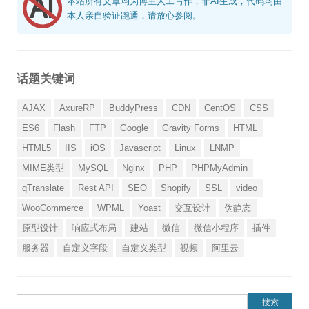
本站所有文章均为博主人工写作，非AI生成，代码均由
本人亲自验证跑通，请放心参阅。
话题关键词
AJAX
AxureRP
BuddyPress
CDN
CentOS
CSS
ES6
Flash
FTP
Google
Gravity Forms
HTML
HTML5
IIS
iOS
Javascript
Linux
LNMP
MIME类型
MySQL
Nginx
PHP
PHPMyAdmin
qTranslate
Rest API
SEO
Shopify
SSL
video
WooCommerce
WPML
Yoast
交互设计
伪静态
原型设计
响应式布局
建站
微信
微信小程序
插件
服务器
自定义字段
自定义类型
视频
阿里云
搜索：