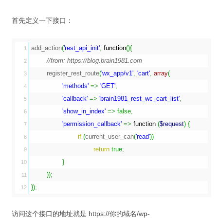
首先定义一下接口：
add_action
(
'rest_api_init'
,
function
(
)
{
1

//from: https://blog.brain1981.com
2

	register_rest_route
(
'wx_app/v1'
,
'cart'
,
array
(
3

'methods'
=>
'GET'
,
4

'callback'
=>
'brain1981_rest_wc_cart_list'
,
5

'show_in_index'
=>
false
,
6

'permission_callback'
=>
function
(
$request
)
{
7

if
(
current_user_can
(
'read'
)
)
8

return
true
;
9

}
10

)
)
;
11

}
)
;
访问这个接口的地址就是 https://你的域名/wp-