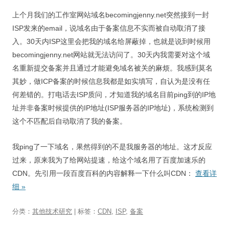
视觉/交互设计
上个月我们的工作室网站域名becomingjenny.net突然接到一封
杂项研究
ISP发来的email，说域名由于备案信息不实而被自动取消了接
入。30天内ISP这里会把我的域名给屏蔽掉，也就是说到时候用
作品集
becomingjenny.net网站就无法访问了。30天内我需要对这个域
名重新提交备案并且通过才能避免域名被关的麻烦。我感到莫名
关于本站
其妙，做ICP备案的时候信息我都是如实填写，自认为是没有任
何差错的。打电话去ISP质问，才知道我的域名目前ping到的IP地
址并非备案时候提供的IP地址(ISP服务器的IP地址)，系统检测到
这个不匹配后自动取消了我的备案。
我ping了一下域名，果然得到的不是我服务器的地址。这才反应
过来，原来我为了给网站提速，给这个域名用了百度加速乐的
CDN。先引用一段百度百科的内容解释一下什么叫CDN：
查看详
细
»
分类：
其他技术研究
| 标签：
CDN
,
ISP
,
备案