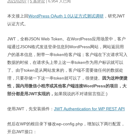
2021/02/07
|
5 条评论
| 6,954 人已阅
视觉/交互设计
本文接上回
WordPress OAuth 1.0认证方式测试调研
杂项研究
，研究JWT
认证方式。
作品集
JWT，全称JSON Web Token。在WordPress应用场景中，客户
关于本站
端通过JSON格式发送登录信息到WordPress网站，网站返回用
户的基本信息，附带一串token给客户端；客户端在下次请求写入
数据的时候，在请求头上带上这一串token作为用户标识就可以
了。由于token是从网站发来的，客户端不需要做任何的数据处
理，只要存储一下这一串token就可以了，很便捷。
因为这种便捷
性，国内用微信小程序或其他客户端连接WordPress的项目，大
部分都是用JWT实现的，
如果我说的不对请留言指正:)
使用JWT，先安装插件：
JWT Authentication for WP REST API
然后在WP的根目录下修改wp-config.php，增加以下两行配置，
开启JWT接口：