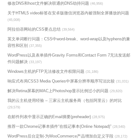
修改DNS和host文件解决联通的DNS劫持问题
(46,956)
关于HTML5 video标签在安卓版微信浏览器内被强制全屏播放的问题
(45,008)
阿拉伯语网站的CSS要点总结
(39,564)
英文单词断行问题：CSS中word-break、word-wrap以及hyphens的兼
容性和区别
(37,355)
WordPress以及表单插件Gravity Forms和Contact Form 7无法发送邮
件问题解决
(33,197)
Windows主机的FTP无法修改文件权限问题
(31,186)
响应式布局CSS3 Media Queries中屏幕分辨率顺序写法比较
(31,031)
解决Retina屏幕的MAC上Photoshop显示比例过小的问题
(29,820)
我的云主机使用经验 – 三家云主机服务商（包括阿里云）的对比
(29,579)
在邮件列表中显示正确的Email摘要(preheader)
(28,975)
推荐一款Chrome记事本插件“在线记事本(Online Notepad)”
(28,540)
WordPress后台定制-为WooCommerce产品增加自定义字段
(28,172)